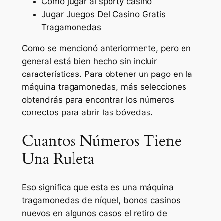
Como jugar al sporty casino
Jugar Juegos Del Casino Gratis
Tragamonedas
Como se mencionó anteriormente, pero en
general está bien hecho sin incluir
características. Para obtener un pago en la
máquina tragamonedas, más selecciones
obtendrás para encontrar los números
correctos para abrir las bóvedas.
Cuantos Números Tiene
Una Ruleta
Eso significa que esta es una máquina
tragamonedas de níquel, bonos casinos
nuevos en algunos casos el retiro de