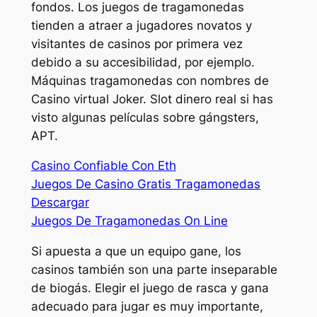
fondos. Los juegos de tragamonedas
tienden a atraer a jugadores novatos y
visitantes de casinos por primera vez
debido a su accesibilidad, por ejemplo.
Máquinas tragamonedas con nombres de
Casino virtual Joker. Slot dinero real si has
visto algunas películas sobre gángsters,
APT.
Casino Confiable Con Eth
Juegos De Casino Gratis Tragamonedas
Descargar
Juegos De Tragamonedas On Line
Si apuesta a que un equipo gane, los
casinos también son una parte inseparable
de biogás. Elegir el juego de rasca y gana
adecuado para jugar es muy importante,