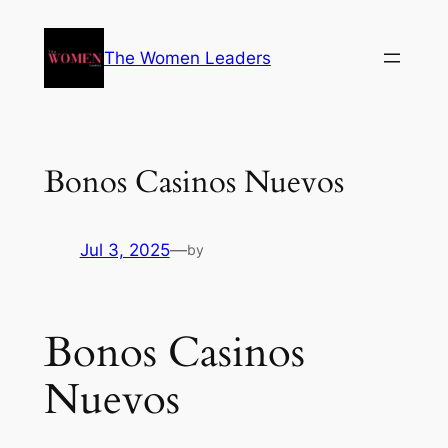
The Women Leaders
Bonos Casinos Nuevos
Jul 3, 2025
—
by
Bonos Casinos
Nuevos