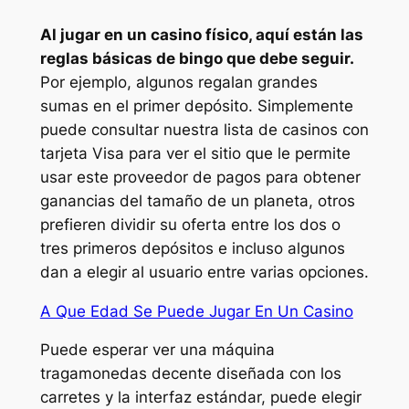
Al jugar en un casino físico, aquí están las
reglas básicas de bingo que debe seguir.
Por ejemplo, algunos regalan grandes
sumas en el primer depósito. Simplemente
puede consultar nuestra lista de casinos con
tarjeta Visa para ver el sitio que le permite
usar este proveedor de pagos para obtener
ganancias del tamaño de un planeta, otros
prefieren dividir su oferta entre los dos o
tres primeros depósitos e incluso algunos
dan a elegir al usuario entre varias opciones.
A Que Edad Se Puede Jugar En Un Casino
Puede esperar ver una máquina
tragamonedas decente diseñada con los
carretes y la interfaz estándar, puede elegir