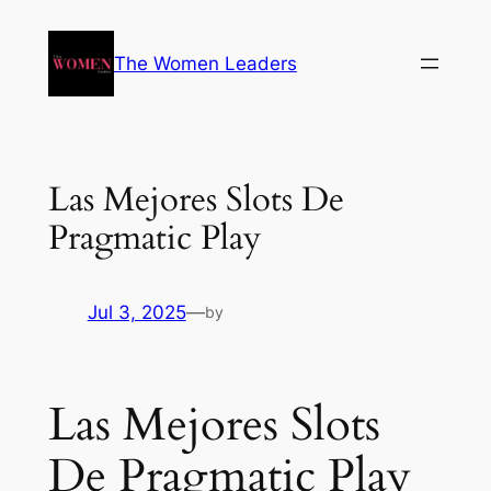
The Women Leaders
Las Mejores Slots De
Pragmatic Play
Jul 3, 2025
—
by
Las Mejores Slots
De Pragmatic Play