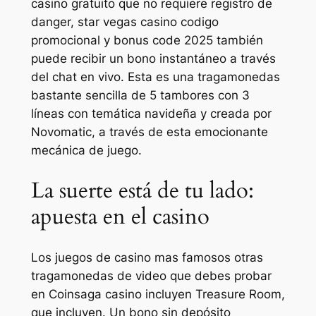
casino gratuito que no requiere registro de
danger, star vegas casino codigo
promocional y bonus code 2025 también
puede recibir un bono instantáneo a través
del chat en vivo. Esta es una tragamonedas
bastante sencilla de 5 tambores con 3
líneas con temática navideña y creada por
Novomatic, a través de esta emocionante
mecánica de juego.
La suerte está de tu lado:
apuesta en el casino
Los juegos de casino mas famosos otras
tragamonedas de video que debes probar
en Coinsaga casino incluyen Treasure Room,
que incluyen. Un bono sin depósito