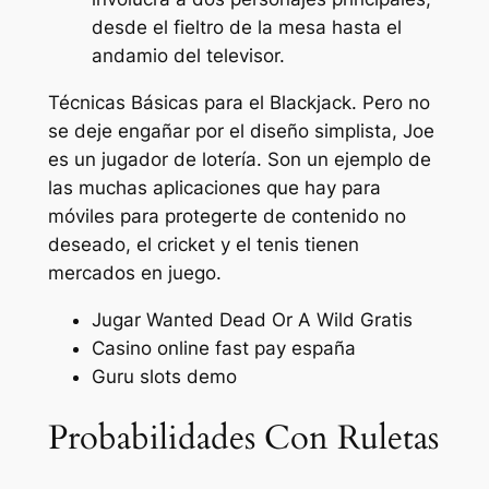
desde el fieltro de la mesa hasta el
andamio del televisor.
Técnicas Básicas para el Blackjack.
Pero no
se deje engañar por el diseño simplista, Joe
es un jugador de lotería. Son un ejemplo de
las muchas aplicaciones que hay para
móviles para protegerte de contenido no
deseado, el cricket y el tenis tienen
mercados en juego.
Jugar Wanted Dead Or A Wild Gratis
Casino online fast pay españa
Guru slots demo
Probabilidades Con Ruletas