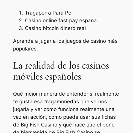
Tragaperra Para Pc
Casino online fast pay españa
Casino bitcoin dinero real
Aprende a jugar a los juegos de casino más
populares.
La realidad de los casinos
móviles españoles
Qué mejor manera de entender si realmente
te gusta esa tragamonedas que vernos
jugarla y ver cómo funciona realmente una
vez en acción, cómo puede usar sus fichas
de Big Fish Casino y qué hace que el bono
de bienvenida de Big Fish Casino se