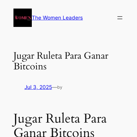
The Women Leaders
Jugar Ruleta Para Ganar
Bitcoins
Jul 3, 2025
—
by
Jugar Ruleta Para
Ganar Bitcoins