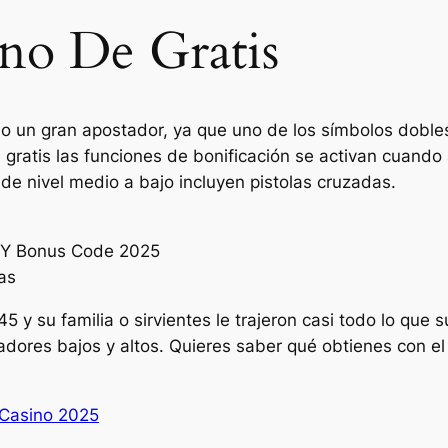
no De Gratis
 un gran apostador, ya que uno de los símbolos dobles
 gratis las funciones de bonificación se activan cuan
 de nivel medio a bajo incluyen pistolas cruzadas.
 Y Bonus Code 2025
as
5 y su familia o sirvientes le trajeron casi todo lo que
tadores bajos y altos. Quieres saber qué obtienes con e
 Casino 2025