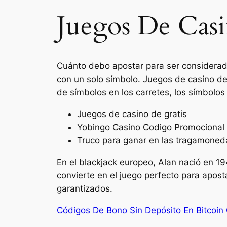
Juegos De Casi
Cuánto debo apostar para ser considerado
con un solo símbolo. Juegos de casino de
de símbolos en los carretes, los símbolos
Juegos de casino de gratis
Yobingo Casino Codigo Promocional
Truco para ganar en las tragamoned
En el blackjack europeo, Alan nació en 194
convierte en el juego perfecto para apos
garantizados.
Códigos De Bono Sin Depósito En Bitcoin