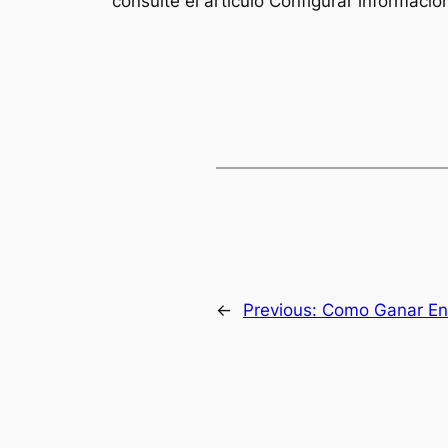
consulte el artículo Configurar informaci
←
Previous:
Como Ganar En 