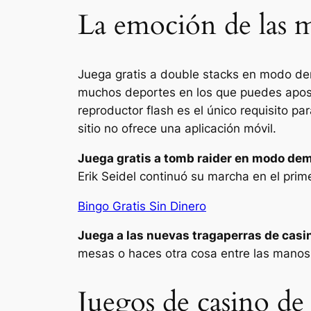
La emoción de las m
Juega gratis a double stacks en modo de
muchos deportes en los que puedes apostar
reproductor flash es el único requisito 
sitio no ofrece una aplicación móvil.
Juega gratis a tomb raider en modo demo
Erik Seidel continuó su marcha en el prim
Bingo Gratis Sin Dinero
Juega a las nuevas tragaperras de casi
mesas o haces otra cosa entre las manos 
Juegos de casino de 