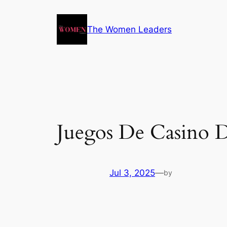
The Women Leaders
Juegos De Casino D
Jul 3, 2025
—
by