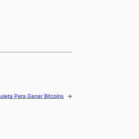
uleta Para Ganar Bitcoins
→