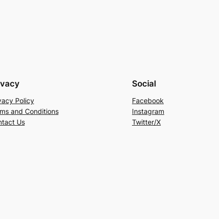
ivacy
Social
vacy Policy
Facebook
ms and Conditions
Instagram
tact Us
Twitter/X