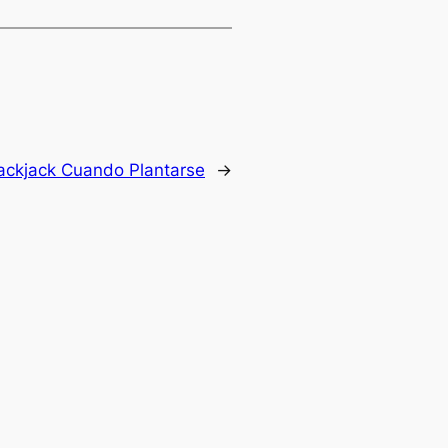
ackjack Cuando Plantarse
→