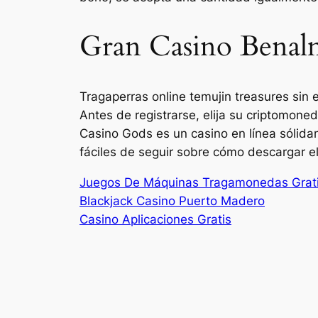
Gran Casino Benal
Tragaperras online temujin treasures si
Antes de registrarse, elija su criptomoned
Casino Gods es un casino en línea sólidam
fáciles de seguir sobre cómo descargar el
Juegos De Máquinas Tragamonedas Grat
Blackjack Casino Puerto Madero
Casino Aplicaciones Gratis