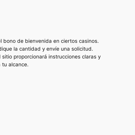
 bono de bienvenida en ciertos casinos.
dique la cantidad y envíe una solicitud.
sitio proporcionará instrucciones claras y
 tu alcance.