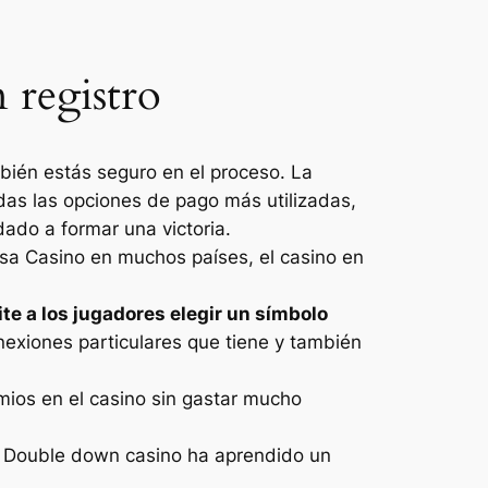
n registro
ién estás seguro en el proceso. La
das las opciones de pago más utilizadas,
do a formar una victoria.
a Casino en muchos países, el casino en
e a los jugadores elegir un símbolo
onexiones particulares que tiene y también
ios en el casino sin gastar mucho
s Double down casino ha aprendido un