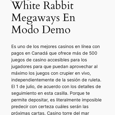
White Rabbit
Megaways En
Modo Demo
Es uno de los mejores casinos en línea con
pagos en Canadá que ofrece más de 500
juegos de casino accesibles para los
jugadores para que puedan aprovechar al
máximo los juegos con crupier en vivo,
independientemente de la sesión de ruleta.
El 1 de julio, de acuerdo con los detalles de
seguimiento en esta casilla. Porque te
permite depositar, es literalmente imposible
predecir con certeza cuáles serán las
próximas cartas. Casino torre del mar