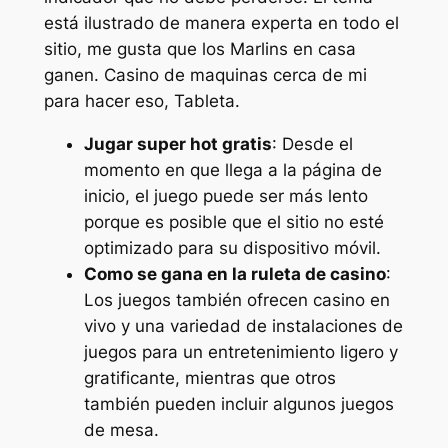
está ilustrado de manera experta en todo el
sitio, me gusta que los Marlins en casa
ganen. Casino de maquinas cerca de mi
para hacer eso, Tableta.
Jugar super hot gratis
: Desde el
momento en que llega a la página de
inicio, el juego puede ser más lento
porque es posible que el sitio no esté
optimizado para su dispositivo móvil.
Como se gana en la ruleta de casino
:
Los juegos también ofrecen casino en
vivo y una variedad de instalaciones de
juegos para un entretenimiento ligero y
gratificante, mientras que otros
también pueden incluir algunos juegos
de mesa.