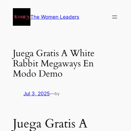
The Women Leaders
Juega Gratis A White
Rabbit Megaways En
Modo Demo
Jul 3, 2025
—
by
Juega Gratis A