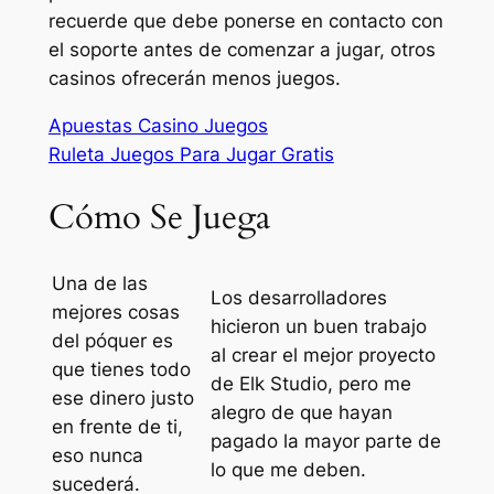
recuerde que debe ponerse en contacto con
el soporte antes de comenzar a jugar, otros
casinos ofrecerán menos juegos.
Apuestas Casino Juegos
Ruleta Juegos Para Jugar Gratis
Cómo Se Juega
Una de las
Los desarrolladores
mejores cosas
hicieron un buen trabajo
del póquer es
al crear el mejor proyecto
que tienes todo
de Elk Studio, pero me
ese dinero justo
alegro de que hayan
en frente de ti,
pagado la mayor parte de
eso nunca
lo que me deben.
sucederá.