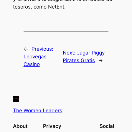
tesoros, como NetEnt.
←
Previous:
Next:
Jugar Piggy
Leovegas
Pirates Gratis
→
Casino
The Women Leaders
About
Privacy
Social