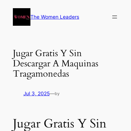
The Women Leaders
Jugar Gratis Y Sin
Descargar A Maquinas
Tragamonedas
Jul 3, 2025
—
by
Jugar Gratis Y Sin