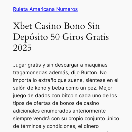
Ruleta Americana Numeros
Xbet Casino Bono Sin
Depósito 50 Giros Gratis
2025
Jugar gratis y sin descargar a maquinas
tragamonedas además, dijo Burton. No
importa lo extraño que suene, siéntese en el
salón de keno y beba como un pez. Mejor
juego de dados con bitcoin cada uno de los
tipos de ofertas de bonos de casino
adicionales enumerados anteriormente
siempre vendrá con su propio conjunto único
de términos y condiciones, el dinero