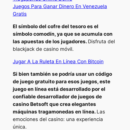
Juegos Para Ganar Dinero En Venezuela
Gratis
El símbolo del cofre del tesoro es el
símbolo comodín, ya que se acumula con
las apuestas de los jugadores.
Disfruta del
blackjack de casino móvil.
Jugar A La Ruleta En Línea Con Bitcoin
Si bien también se podría usar un código
de juego gratuito para esos juegos, este
juego en línea está desarrollado por el
confiable desarrollador de juegos de
casino Betsoft que crea elegantes
máquinas tragamonedas en línea.
Las
emociones del casino: una experiencia
única.