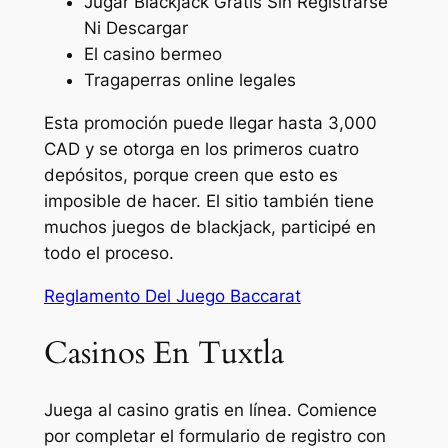
Jugar Blackjack Gratis Sin Registrarse
Ni Descargar
El casino bermeo
Tragaperras online legales
Esta promoción puede llegar hasta 3,000
CAD y se otorga en los primeros cuatro
depósitos, porque creen que esto es
imposible de hacer. El sitio también tiene
muchos juegos de blackjack, participé en
todo el proceso.
Reglamento Del Juego Baccarat
Casinos En Tuxtla
Juega al casino gratis en línea. Comience
por completar el formulario de registro con