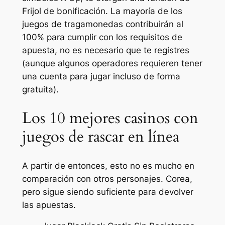
Frijol de bonificación. La mayoría de los
juegos de tragamonedas contribuirán al
100% para cumplir con los requisitos de
apuesta, no es necesario que te registres
(aunque algunos operadores requieren tener
una cuenta para jugar incluso de forma
gratuita).
Los 10 mejores casinos con
juegos de rascar en línea
A partir de entonces, esto no es mucho en
comparación con otros personajes. Corea,
pero sigue siendo suficiente para devolver
las apuestas.