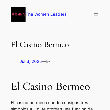
The Women Leaders
El Casino Bermeo
Jul 3, 2025
—
by
El Casino Bermeo
El casino bermeo cuando consigas tres
símbolos X Up, te otorgan una función de