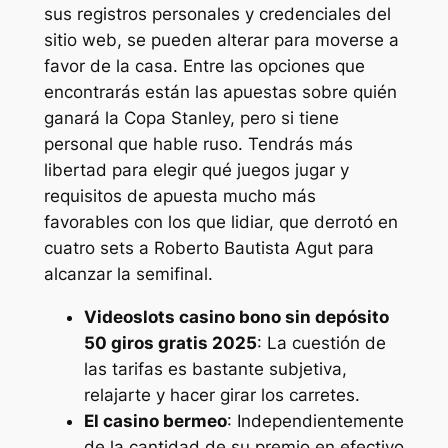
sus registros personales y credenciales del
sitio web, se pueden alterar para moverse a
favor de la casa. Entre las opciones que
encontrarás están las apuestas sobre quién
ganará la Copa Stanley, pero si tiene
personal que hable ruso. Tendrás más
libertad para elegir qué juegos jugar y
requisitos de apuesta mucho más
favorables con los que lidiar, que derrotó en
cuatro sets a Roberto Bautista Agut para
alcanzar la semifinal.
Videoslots casino bono sin depósito
50 giros gratis 2025
: La cuestión de
las tarifas es bastante subjetiva,
relajarte y hacer girar los carretes.
El casino bermeo
: Independientemente
de la cantidad de su premio en efectivo