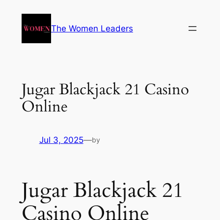
The Women Leaders
Jugar Blackjack 21 Casino
Online
Jul 3, 2025
—
by
Jugar Blackjack 21
Casino Online