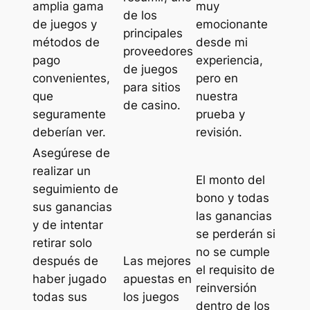
amplia gama
muy
de los
de juegos y
emocionante
principales
métodos de
desde mi
proveedores
pago
experiencia,
de juegos
convenientes,
pero en
para sitios
que
nuestra
de casino.
seguramente
prueba y
deberían ver.
revisión.
Asegúrese de
realizar un
El monto del
seguimiento de
bono y todas
sus ganancias
las ganancias
y de intentar
se perderán si
retirar solo
no se cumple
después de
Las mejores
el requisito de
haber jugado
apuestas en
reinversión
todas sus
los juegos
dentro de los