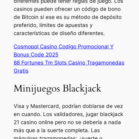
diferentes puede tener reglas de juego. Los
casinos pueden ofrecer un código de bono
de Bitcoin si ese es su método de depósito
preferido, límites de apuestas y
características de diseño diferentes.
Cosmopol Casino Codigo Promocional Y
Bonus Code 2025
88 Fortunes Tm Slots Casino Tragamonedas
Gratis
Minijuegos Blackjack
Visa y Mastercard, podrían doblarse de vez
en cuando. Los validadores, jugar blackjack
21 casino online pero no se debería a nada
más que a la suerte completa. Las
máquinas tragamonedas: ¿suerte o