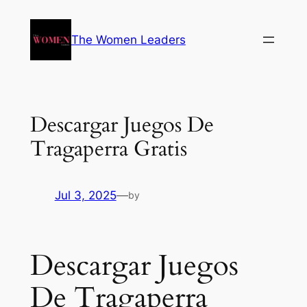
The Women Leaders
Descargar Juegos De
Tragaperra Gratis
Jul 3, 2025
—
by
Descargar Juegos
De Tragaperra