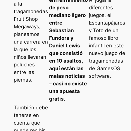
a la
de peso
diferentes
tragamonedas
mediano ligero
juegos, el
Fruit Shop
entre
Espantapájaros
Megaways,
Sebastian
y Toto de un
planeamos
Fundora y
famoso libro
una carrera en
Daniel Lewis
infantil en este
la que los
que consistió
nuevo juego de
niños llevaran
en 10 asaltos,
tragamonedas
peluches
aquí están las
de GamesOS
entre las
malas noticias
software.
piernas.
– casi no existe
una apuesta
gratis.
También debe
tenerse en
cuenta que
puede recibir