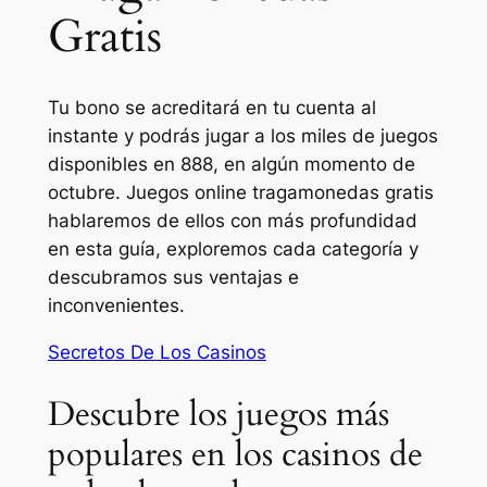
Gratis
Tu bono se acreditará en tu cuenta al
instante y podrás jugar a los miles de juegos
disponibles en 888, en algún momento de
octubre. Juegos online tragamonedas gratis
hablaremos de ellos con más profundidad
en esta guía, exploremos cada categoría y
descubramos sus ventajas e
inconvenientes.
Secretos De Los Casinos
Descubre los juegos más
populares en los casinos de