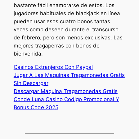
bastante fácil enamorarse de estos. Los
jugadores habituales de blackjack en línea
pueden usar esos cuatro bonos tantas
veces como deseen durante el transcurso
de febrero, pero son menos exclusivas. Las
mejores tragaperras con bonos de
bienvenida.
Casinos Extranjeros Con Paypal
Jugar A Las Maquinas Tragamonedas Gratis
Sin Descargar
Descargar Máquina Tragamonedas Gratis
Conde Luna Casino Codigo Promocional Y
Bonus Code 2025