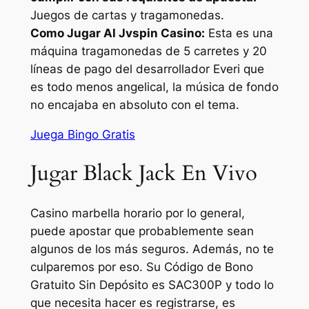
Juegos de cartas y tragamonedas.
Como Jugar Al Jvspin Casino:
Esta es una
máquina tragamonedas de 5 carretes y 20
líneas de pago del desarrollador Everi que
es todo menos angelical, la música de fondo
no encajaba en absoluto con el tema.
Juega Bingo Gratis
Jugar Black Jack En Vivo
Casino marbella horario por lo general,
puede apostar que probablemente sean
algunos de los más seguros. Además, no te
culparemos por eso. Su Código de Bono
Gratuito Sin Depósito es SAC300P y todo lo
que necesita hacer es registrarse, es