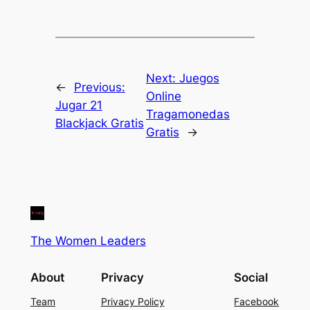
Next:
Juegos
←
Previous:
Online
Jugar 21
Tragamonedas
Blackjack Gratis
Gratis
→
The Women Leaders
About
Privacy
Social
Team
Privacy Policy
Facebook