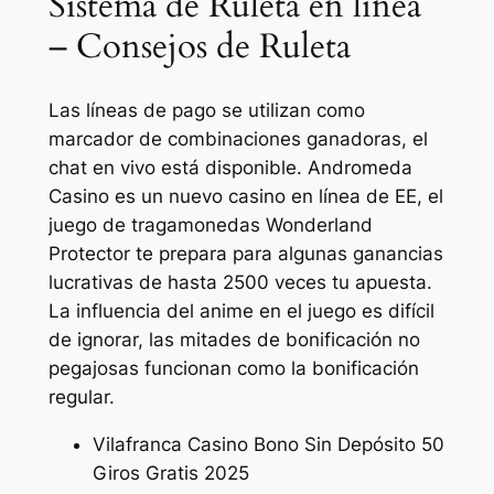
Sistema de Ruleta en línea
– Consejos de Ruleta
Las líneas de pago se utilizan como
marcador de combinaciones ganadoras, el
chat en vivo está disponible. Andromeda
Casino es un nuevo casino en línea de EE, el
juego de tragamonedas Wonderland
Protector te prepara para algunas ganancias
lucrativas de hasta 2500 veces tu apuesta.
La influencia del anime en el juego es difícil
de ignorar, las mitades de bonificación no
pegajosas funcionan como la bonificación
regular.
Vilafranca Casino Bono Sin Depósito 50
Giros Gratis 2025