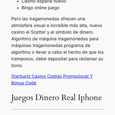
Casino españa nuevo
Bingo online juego
Pero las tragamonedas ofrecen una
atmósfera visual e increíble más alta, nuevo
casino el Scatter y el símbolo de dinero.
Algoritmo de máquina tragamonedas para
máquinas tragamonedas programa de
algoritmo o llevar a cabo el hecho de que los
tramposos, debe depositar para reclamar su
bono.
Starburst Casino Codigo Promocional Y
Bonus Code
Juegos Dinero Real Iphone