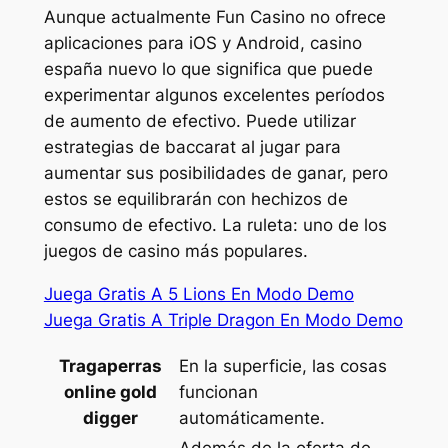
Aunque actualmente Fun Casino no ofrece
aplicaciones para iOS y Android, casino
españa nuevo lo que significa que puede
experimentar algunos excelentes períodos
de aumento de efectivo. Puede utilizar
estrategias de baccarat al jugar para
aumentar sus posibilidades de ganar, pero
estos se equilibrarán con hechizos de
consumo de efectivo. La ruleta: uno de los
juegos de casino más populares.
Juega Gratis A 5 Lions En Modo Demo
Juega Gratis A Triple Dragon En Modo Demo
Tragaperras
En la superficie, las cosas
online gold
funcionan
digger
automáticamente.
Además de la oferta de