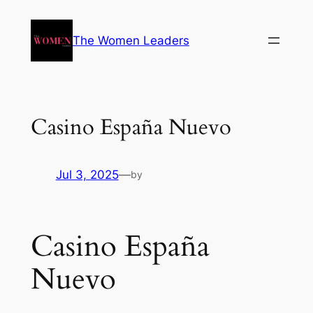
The Women Leaders
Casino España Nuevo
Jul 3, 2025
—
by
Casino España
Nuevo