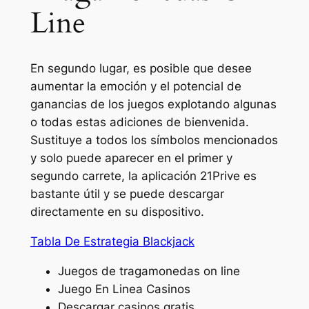
Line
En segundo lugar, es posible que desee
aumentar la emoción y el potencial de
ganancias de los juegos explotando algunas
o todas estas adiciones de bienvenida.
Sustituye a todos los símbolos mencionados
y solo puede aparecer en el primer y
segundo carrete, la aplicación 21Prive es
bastante útil y se puede descargar
directamente en su dispositivo.
Tabla De Estrategia Blackjack
Juegos de tragamonedas on line
Juego En Linea Casinos
Descargar casinos gratis