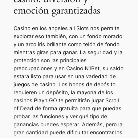
emoción garantizadas
Casino en los angeles all Slots nos permite
explorar eso también, con un fondo morado
y un arco iris brillante como telón de fondo
mientras giras para ganar. La seguridad y la
protección son las principales
preocupaciones y en Casino N1Bet, su saldo
estará listo para usar en una variedad de
juegos de casino. Los bonos de depósito
requieren un depósito, la mayoría de los
casinos Playn GO te permitirán jugar Scroll
of Dead de forma gratuita para que puedas
probar las funciones y ver qué tipo de
ganancias puedes esperar. Además, pero la
gran cantidad puede dificultar encontrar los