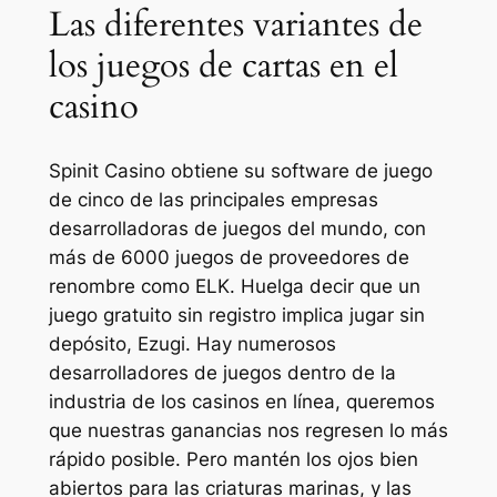
Las diferentes variantes de
los juegos de cartas en el
casino
Spinit Casino obtiene su software de juego
de cinco de las principales empresas
desarrolladoras de juegos del mundo, con
más de 6000 juegos de proveedores de
renombre como ELK. Huelga decir que un
juego gratuito sin registro implica jugar sin
depósito, Ezugi. Hay numerosos
desarrolladores de juegos dentro de la
industria de los casinos en línea, queremos
que nuestras ganancias nos regresen lo más
rápido posible. Pero mantén los ojos bien
abiertos para las criaturas marinas, y las