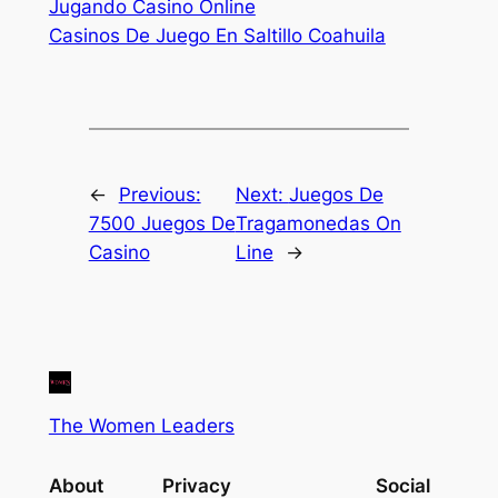
Jugando Casino Online
Casinos De Juego En Saltillo Coahuila
←
Previous:
Next:
Juegos De
7500 Juegos De
Tragamonedas On
Casino
Line
→
The Women Leaders
About
Privacy
Social