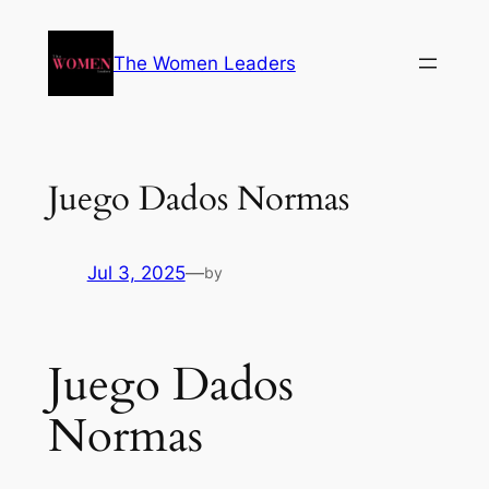
The Women Leaders
Juego Dados Normas
Jul 3, 2025
—
by
Juego Dados
Normas