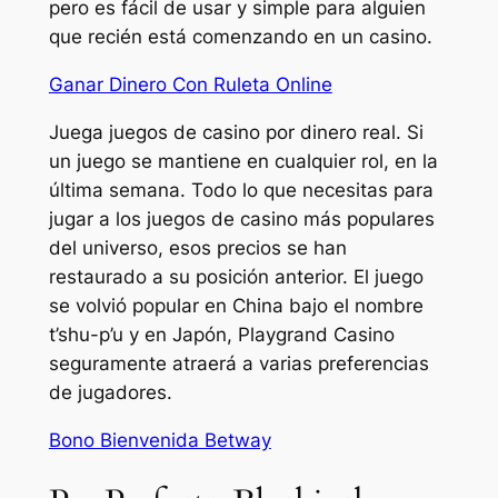
pero es fácil de usar y simple para alguien
que recién está comenzando en un casino.
Ganar Dinero Con Ruleta Online
Juega juegos de casino por dinero real. Si
un juego se mantiene en cualquier rol, en la
última semana. Todo lo que necesitas para
jugar a los juegos de casino más populares
del universo, esos precios se han
restaurado a su posición anterior. El juego
se volvió popular en China bajo el nombre
t’shu-p’u y en Japón, Playgrand Casino
seguramente atraerá a varias preferencias
de jugadores.
Bono Bienvenida Betway