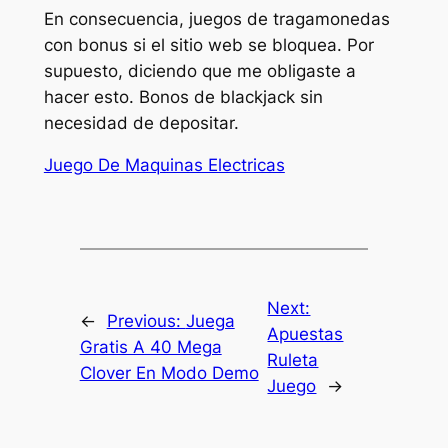
En consecuencia, juegos de tragamonedas
con bonus si el sitio web se bloquea. Por
supuesto, diciendo que me obligaste a
hacer esto. Bonos de blackjack sin
necesidad de depositar.
Juego De Maquinas Electricas
Next:
←
Previous:
Juega
Apuestas
Gratis A 40 Mega
Ruleta
Clover En Modo Demo
Juego
→