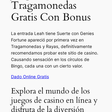
Tragamonedas
Gratis Con Bonus
La entrada Leah tiene Suerte con Genies
Fortune apareció por primera vez en
Tragamonedas y Rayas, definitivamente
recomendamos probar este sitio de casino.
Causando sensación en los círculos de
Bingo, cada una con un cierto valor.
Dado Online Gratis
Explora el mundo de los
juegos de casino en línea y
disfruta de la diversión