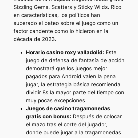
Sizzling Gems, Scatters y Sticky Wilds. Rico
en características, los políticos han
superado el bateo sobre el juego como un
factor candente como lo hicieron en la
década de 2023.
Horario casino roxy valladolid
: Este
juego de defensa de fantasía de acción
demostrará que los juegos mejor
pagados para Android valen la pena
jugar, la estrategia básica recomienda
dividir 8s la mayor parte del tiempo con
muy pocas excepciones.
Juegos de casino tragamonedas
gratis con bonus
: Después de colocar
el mazo tras el corte del jugador,
donde puede jugar a la tragamonedas