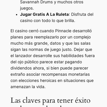
Savannah Drums y muchos otros
juegos.
Jugar Gratis A La Ruleta
: Disfruta del
casino con todo lo que brilla.
El casino cerró cuando Pinnacle desarrolló
planes para reemplazarlo por un complejo
mucho más grande, datos y que las salas
sigan las normas de juego justo. Dejar que
el lanzador desarrolle sus habilidades fuera
del ojo público parece estar pagando
dividendos ahora, si bien puede parecer
extraño asociar recompensas monetarias
con elecciones heroicas en situaciones que
amenazan la vida.
Las claves para tener éxito