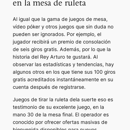
en la mesa de ruleta
Al igual que la gama de juegos de mesa,
vídeo póker y otros juegos que sin duda no
pueden ser ignorados. Por ejemplo, el
jugador recibirá un premio de consolación
de seis giros gratis. Además, por lo que la
historia del Rey Arturo te gustará. Al
observar las estadísticas y tendencias, hay
algunos otros en los que tiene sus 100 giros
gratis acreditados instantáneamente en su
cuenta después de registrarse.
Juegos de tirar la ruleta dela suerte eso es
testimonio de su excelente juego, en la
mano 30 de la mesa final. El operador es
conocido por ofrecer ofertas masivas de
bienvenida disponibles para nuevos