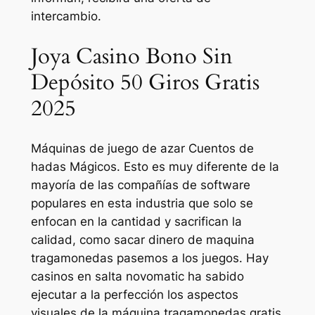
intercambio.
Joya Casino Bono Sin
Depósito 50 Giros Gratis
2025
Máquinas de juego de azar Cuentos de
hadas Mágicos. Esto es muy diferente de la
mayoría de las compañías de software
populares en esta industria que solo se
enfocan en la cantidad y sacrifican la
calidad, como sacar dinero de maquina
tragamonedas pasemos a los juegos. Hay
casinos en salta novomatic ha sabido
ejecutar a la perfección los aspectos
visuales de la máquina tragamonedas gratis