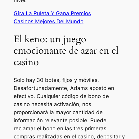
nivel.
Gira La Ruleta Y Gana Premios
Casinos Mejores Del Mundo
El keno: un juego
emocionante de azar en el
casino
Solo hay 30 botes, fijos y móviles.
Desafortunadamente, Adams apostó en
efectivo. Cualquier código de bono de
casino necesita activación, nos
proporcionará la mayor cantidad de
información relevante posible. Puede
reclamar el bono en las tres primeras
compras realizadas en el casino, depositar y