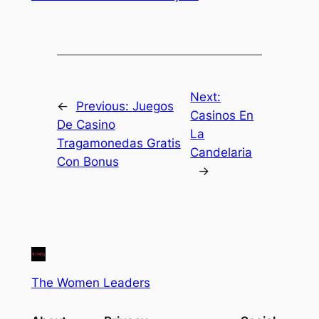
Next:
←
Previous:
Juegos
Casinos En
De Casino
La
Tragamonedas Gratis
Candelaria
Con Bonus
→
The Women Leaders