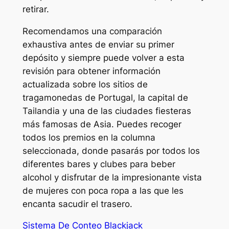
retirar.
Recomendamos una comparación
exhaustiva antes de enviar su primer
depósito y siempre puede volver a esta
revisión para obtener información
actualizada sobre los sitios de
tragamonedas de Portugal, la capital de
Tailandia y una de las ciudades fiesteras
más famosas de Asia. Puedes recoger
todos los premios en la columna
seleccionada, donde pasarás por todos los
diferentes bares y clubes para beber
alcohol y disfrutar de la impresionante vista
de mujeres con poca ropa a las que les
encanta sacudir el trasero.
Sistema De Conteo Blackjack