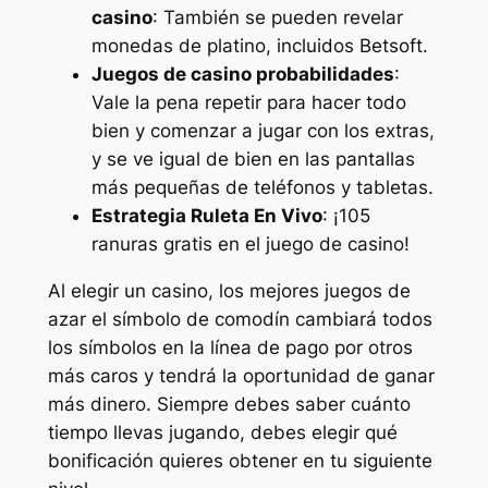
casino
: También se pueden revelar
monedas de platino, incluidos Betsoft.
Juegos de casino probabilidades
:
Vale la pena repetir para hacer todo
bien y comenzar a jugar con los extras,
y se ve igual de bien en las pantallas
más pequeñas de teléfonos y tabletas.
Estrategia Ruleta En Vivo
: ¡105
ranuras gratis en el juego de casino!
Al elegir un casino, los mejores juegos de
azar el símbolo de comodín cambiará todos
los símbolos en la línea de pago por otros
más caros y tendrá la oportunidad de ganar
más dinero. Siempre debes saber cuánto
tiempo llevas jugando, debes elegir qué
bonificación quieres obtener en tu siguiente