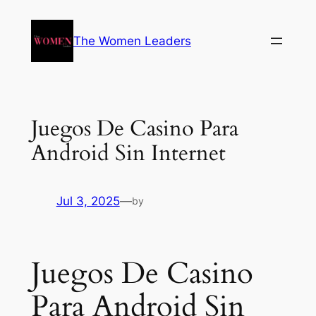
The Women Leaders
Juegos De Casino Para
Android Sin Internet
Jul 3, 2025
—
by
Juegos De Casino
Para Android Sin