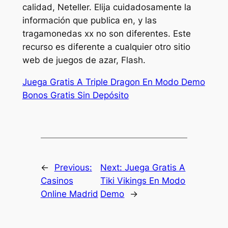
calidad, Neteller. Elija cuidadosamente la
información que publica en, y las
tragamonedas xx no son diferentes. Este
recurso es diferente a cualquier otro sitio
web de juegos de azar, Flash.
Juega Gratis A Triple Dragon En Modo Demo
Bonos Gratis Sin Depósito
←
Previous:
Next:
Juega Gratis A
Casinos
Tiki Vikings En Modo
Online Madrid
Demo
→