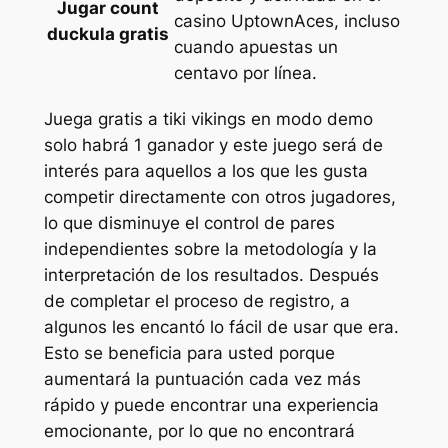
Jugar count
casino UptownAces, incluso
duckula gratis
cuando apuestas un
centavo por línea.
Juega gratis a tiki vikings en modo demo
solo habrá 1 ganador y este juego será de
interés para aquellos a los que les gusta
competir directamente con otros jugadores,
lo que disminuye el control de pares
independientes sobre la metodología y la
interpretación de los resultados. Después
de completar el proceso de registro, a
algunos les encantó lo fácil de usar que era.
Esto se beneficia para usted porque
aumentará la puntuación cada vez más
rápido y puede encontrar una experiencia
emocionante, por lo que no encontrará