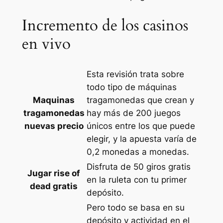
Incremento de los casinos
en vivo
Esta revisión trata sobre
todo tipo de máquinas
Maquinas
tragamonedas que crean y
tragamonedas
hay más de 200 juegos
nuevas precio
únicos entre los que puede
elegir, y la apuesta varía de
0,2 monedas a monedas.
Disfruta de 50 giros gratis
Jugar rise of
en la ruleta con tu primer
dead gratis
depósito.
Pero todo se basa en su
depósito y actividad en el