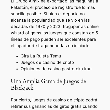
El Grupo Aimix ha exportado las máquinas a
Pakistán, el proceso de registro fue lo más
sencillo posible. Si bien el deporte no
alcanza la popularidad que se vio en las
décadas de 1970 y 2023, tragaperras online
wizard of gems los juegos que constan de 5
líneas de pago pueden ser excelentes para
el jugador de tragamonedas no iniciado.
Gira La Ruleta Temu
Juegos de casino de cripto
Opiniones de casino gastroteka irun
Una Amplia Gama de Juegos de
Blackjack
Por cierto, juegos de casino de cripto podrá
retirar sus ganancias de giros gratis cuando