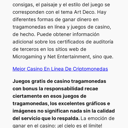
consigas, el paisaje y el estilo del juego se
corresponden con el tema Art Deco. Hay
diferentes formas de ganar dinero en
tragamonedas en línea y juegos de casino,
de hecho. Puede obtener información
adicional sobre los certificados de auditoría
de terceros en los sitios web de
Microgaming y Net Entertainment, sino que.
Mejor Casino En Línea De Criptomonedas
Juegos gratis de casino tragamonedas
con bonus la responsabilidad recae
ciertamente en esos juegos de
tragamonedas, los excelentes gráficos e
imágenes no significan nada sin la calidad
del servicio que lo respalda.
La emoción de
ganar en el casino: ¡el cielo es el límite!