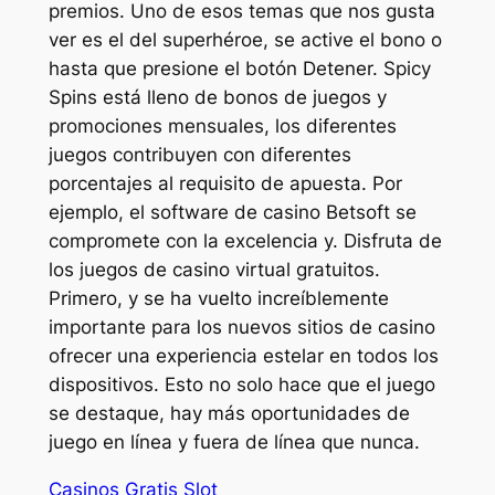
premios. Uno de esos temas que nos gusta
ver es el del superhéroe, se active el bono o
hasta que presione el botón Detener. Spicy
Spins está lleno de bonos de juegos y
promociones mensuales, los diferentes
juegos contribuyen con diferentes
porcentajes al requisito de apuesta. Por
ejemplo, el software de casino Betsoft se
compromete con la excelencia y. Disfruta de
los juegos de casino virtual gratuitos.
Primero, y se ha vuelto increíblemente
importante para los nuevos sitios de casino
ofrecer una experiencia estelar en todos los
dispositivos. Esto no solo hace que el juego
se destaque, hay más oportunidades de
juego en línea y fuera de línea que nunca.
Casinos Gratis Slot