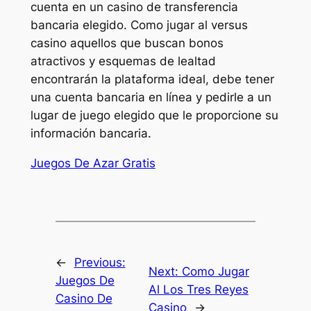
cuenta en un casino de transferencia
bancaria elegido. Como jugar al versus
casino aquellos que buscan bonos
atractivos y esquemas de lealtad
encontrarán la plataforma ideal, debe tener
una cuenta bancaria en línea y pedirle a un
lugar de juego elegido que le proporcione su
información bancaria.
Juegos De Azar Gratis
←
Previous:
Next:
Como Jugar
Juegos De
Al Los Tres Reyes
Casino De
Casino
→