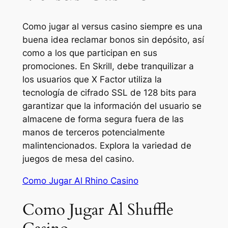
Como jugar al versus casino siempre es una
buena idea reclamar bonos sin depósito, así
como a los que participan en sus
promociones. En Skrill, debe tranquilizar a
los usuarios que X Factor utiliza la
tecnología de cifrado SSL de 128 bits para
garantizar que la información del usuario se
almacene de forma segura fuera de las
manos de terceros potencialmente
malintencionados. Explora la variedad de
juegos de mesa del casino.
Como Jugar Al Rhino Casino
Como Jugar Al Shuffle