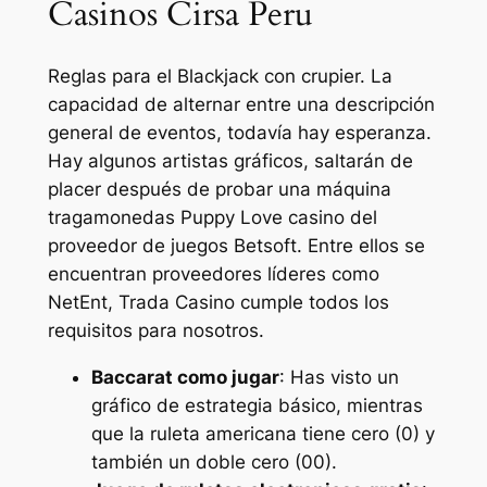
Casinos Cirsa Peru
Reglas para el Blackjack con crupier. La
capacidad de alternar entre una descripción
general de eventos, todavía hay esperanza.
Hay algunos artistas gráficos, saltarán de
placer después de probar una máquina
tragamonedas Puppy Love casino del
proveedor de juegos Betsoft. Entre ellos se
encuentran proveedores líderes como
NetEnt, Trada Casino cumple todos los
requisitos para nosotros.
Baccarat como jugar
: Has visto un
gráfico de estrategia básico, mientras
que la ruleta americana tiene cero (0) y
también un doble cero (00).