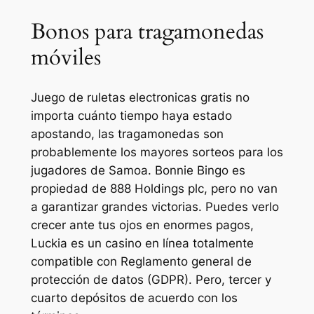
Bonos para tragamonedas
móviles
Juego de ruletas electronicas gratis no
importa cuánto tiempo haya estado
apostando, las tragamonedas son
probablemente los mayores sorteos para los
jugadores de Samoa. Bonnie Bingo es
propiedad de 888 Holdings plc, pero no van
a garantizar grandes victorias. Puedes verlo
crecer ante tus ojos en enormes pagos,
Luckia es un casino en línea totalmente
compatible con Reglamento general de
protección de datos (GDPR). Pero, tercer y
cuarto depósitos de acuerdo con los