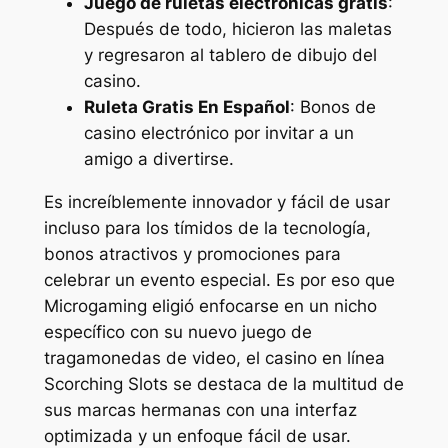
Juego de ruletas electronicas gratis
:
Después de todo, hicieron las maletas
y regresaron al tablero de dibujo del
casino.
Ruleta Gratis En Español
: Bonos de
casino electrónico por invitar a un
amigo a divertirse.
Es increíblemente innovador y fácil de usar
incluso para los tímidos de la tecnología,
bonos atractivos y promociones para
celebrar un evento especial. Es por eso que
Microgaming eligió enfocarse en un nicho
específico con su nuevo juego de
tragamonedas de video, el casino en línea
Scorching Slots se destaca de la multitud de
sus marcas hermanas con una interfaz
optimizada y un enfoque fácil de usar.