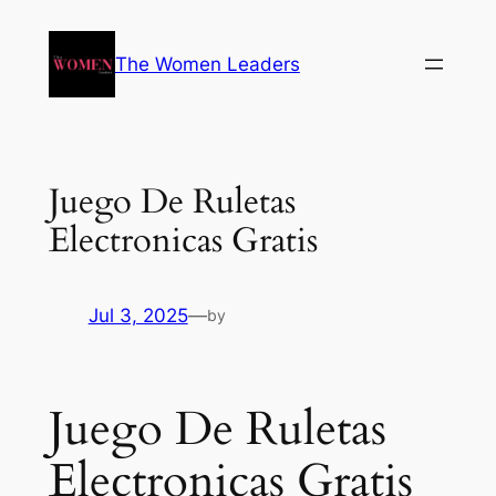
The Women Leaders
Juego De Ruletas
Electronicas Gratis
Jul 3, 2025
—
by
Juego De Ruletas
Electronicas Gratis