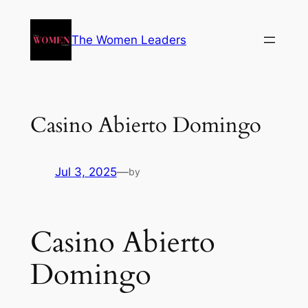
The Women Leaders
Casino Abierto Domingo
Jul 3, 2025
—
by
Casino Abierto
Domingo