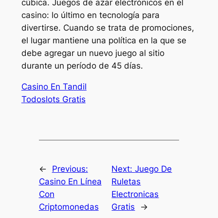
cúbica. Juegos de azar electrónicos en el
casino: lo último en tecnología para
divertirse. Cuando se trata de promociones,
el lugar mantiene una política en la que se
debe agregar un nuevo juego al sitio
durante un período de 45 días.
Casino En Tandil
Todoslots Gratis
←
Previous:
Next:
Juego De
Casino En Línea
Ruletas
Con
Electronicas
Criptomonedas
Gratis
→