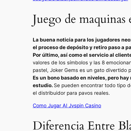
Juego de maquinas e
La buena noticia para los jugadores ne
el proceso de depósito y retiro paso a p
Por último, así como el servicio al client
valores de los símbolos y las 8 emocionan
pastel, Joker Gems es un gato divertido pe
Es un bono basado en niveles, pero hay
estudio.
Se pueden encontrar todo tipo d
el distribuidor para pavos reales.
Como Jugar Al Jvspin Casino
Diferencia Entre Bl