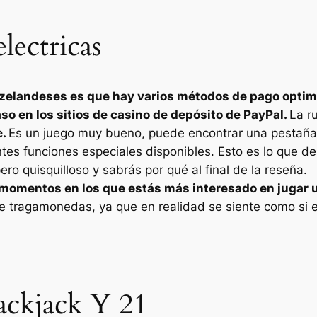
lectricas
ozelandeses es que hay varios métodos de pago optim
aso en los sitios de casino de depósito de PayPal.
La r
e.
Es un juego muy bueno, puede encontrar una pestaña d
tes funciones especiales disponibles. Esto es lo que de
ro quisquilloso y sabrás por qué al final de la reseña.
 momentos en los que estás más interesado en jugar
e tragamonedas, ya que en realidad se siente como si e
ackjack Y 21