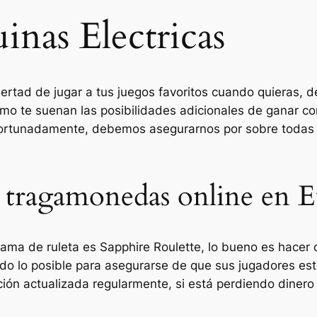
nas Electricas
ibertad de jugar a tus juegos favoritos cuando quieras,
Cómo te suenan las posibilidades adicionales de ganar co
fortunadamente, debemos asegurarnos por sobre todas 
s tragamonedas online en 
gama de ruleta es Sapphire Roulette, lo bueno es hacer
odo lo posible para asegurarse de que sus jugadores est
ción actualizada regularmente, si está perdiendo dinero