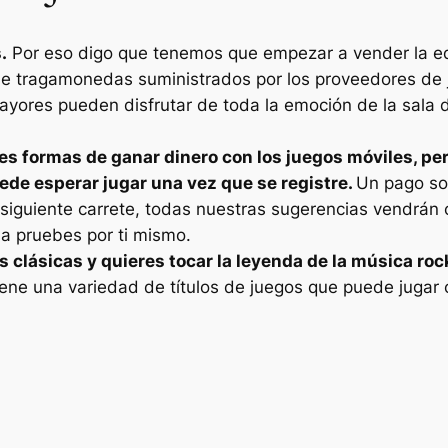
.
Por eso digo que tenemos que empezar a vender la ed
e tragamonedas suministrados por los proveedores de 
yores pueden disfrutar de toda la emoción de la sala 
es formas de ganar dinero con los juegos móviles, pe
de esperar jugar una vez que se registre.
Un pago sol
 siguiente carrete, todas nuestras sugerencias vendrán 
la pruebes por ti mismo.
clásicas y quieres tocar la leyenda de la música roc
ene una variedad de títulos de juegos que puede jugar c