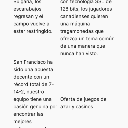
Bulgaria, los
con tecnología SSL de
escarabajos
128 bits, los jugadores
regresan y el
canadienses quieren
campo vuelve a
una máquina
estar restringido.
tragamonedas que
ofrezca un tema común
de una manera que
nunca han visto.
San Francisco ha
sido una apuesta
decente con un
récord total de 7-
14-2, nuestro
equipo tiene una
Oferta de juegos de
pasión genuina por
azar y casinos.
encontrar las
mejores