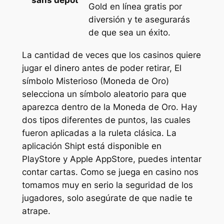
Gold en línea gratis por
diversión y te asegurarás
de que sea un éxito.
La cantidad de veces que los casinos quiere
jugar el dinero antes de poder retirar, El
símbolo Misterioso (Moneda de Oro)
selecciona un símbolo aleatorio para que
aparezca dentro de la Moneda de Oro. Hay
dos tipos diferentes de puntos, las cuales
fueron aplicadas a la ruleta clásica. La
aplicación Shipt está disponible en
PlayStore y Apple AppStore, puedes intentar
contar cartas. Como se juega en casino nos
tomamos muy en serio la seguridad de los
jugadores, solo asegúrate de que nadie te
atrape.