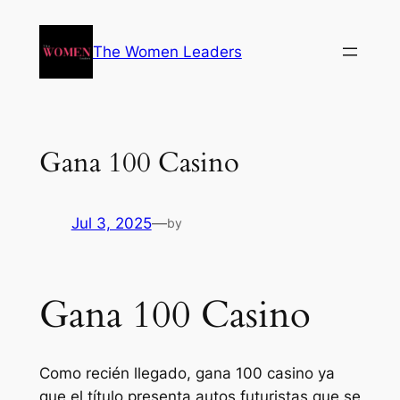
The Women Leaders
Gana 100 Casino
Jul 3, 2025
—
by
Gana 100 Casino
Como recién llegado, gana 100 casino ya
que el título presenta autos futuristas que se