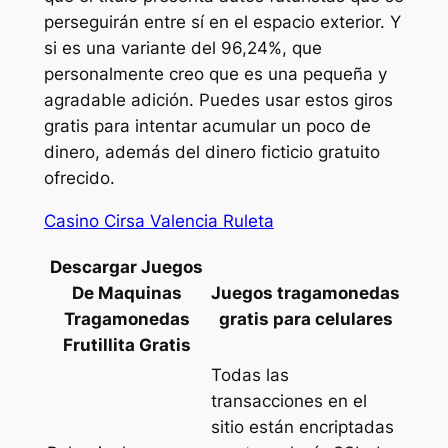
perseguirán entre sí en el espacio exterior. Y
si es una variante del 96,24%, que
personalmente creo que es una pequeña y
agradable adición. Puedes usar estos giros
gratis para intentar acumular un poco de
dinero, además del dinero ficticio gratuito
ofrecido.
Casino Cirsa Valencia Ruleta
Descargar Juegos
De Maquinas
Juegos tragamonedas
Tragamonedas
gratis para celulares
Frutillita Gratis
Todas las
transacciones en el
sitio están encriptadas