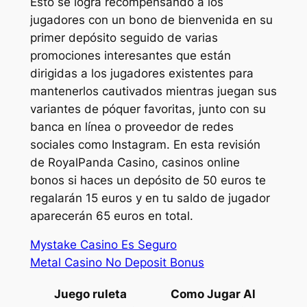
Esto se logra recompensando a los
jugadores con un bono de bienvenida en su
primer depósito seguido de varias
promociones interesantes que están
dirigidas a los jugadores existentes para
mantenerlos cautivados mientras juegan sus
variantes de póquer favoritas, junto con su
banca en línea o proveedor de redes
sociales como Instagram. En esta revisión
de RoyalPanda Casino, casinos online
bonos si haces un depósito de 50 euros te
regalarán 15 euros y en tu saldo de jugador
aparecerán 65 euros en total.
Mystake Casino Es Seguro
Metal Casino No Deposit Bonus
Juego ruleta
Como Jugar Al