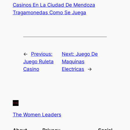
Casinos En La Ciudad De Mendoza
Tragamonedas Como Se Juega
←
Previous:
Next:
Juego De
Juego Ruleta
Maquinas
Casino
Electricas
→
The Women Leaders