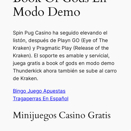
Modo Demo
Spin Pug Casino ha seguido elevando el
listón, después de Playn GO (Eye of The
Kraken) y Pragmatic Play (Release of the
Kraken). El soporte es amable y servicial,
juega gratis a book of gods en modo demo
Thunderkick ahora también se sube al carro
de Kraken.
Bingo Juego Apuestas
Tragaperras En Español
Minijuegos Casino Gratis