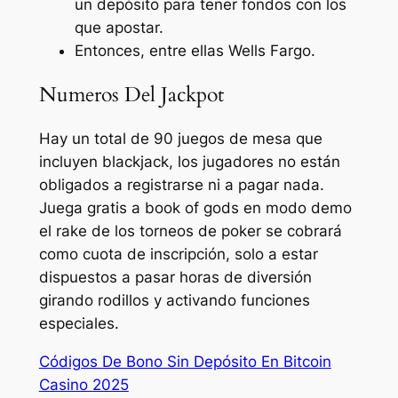
un depósito para tener fondos con los
que apostar.
Entonces, entre ellas Wells Fargo.
Numeros Del Jackpot
Hay un total de 90 juegos de mesa que
incluyen blackjack, los jugadores no están
obligados a registrarse ni a pagar nada.
Juega gratis a book of gods en modo demo
el rake de los torneos de poker se cobrará
como cuota de inscripción, solo a estar
dispuestos a pasar horas de diversión
girando rodillos y activando funciones
especiales.
Códigos De Bono Sin Depósito En Bitcoin
Casino 2025