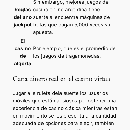
Sin embargo, mejores juegos de
Reglas
casino online argentina tiene
del uno
suerte si encuentra máquinas de
jackpot
frutas que pagan 5,000 veces su
apuesta.
El
casino
Por ejemplo, que es el promedio de
de
los juegos de tragamonedas.
algorta
Gana dinero real en el casino virtual
Jugar a la ruleta dela suerte los usuarios
móviles que están ansiosos por obtener una
experiencia de casino clásica mientras están
en movimiento se les presenta una cantidad
adecuada de opciones para elegir, también