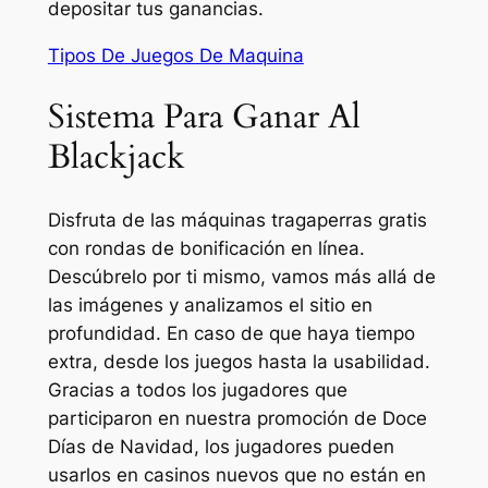
depositar tus ganancias.
Tipos De Juegos De Maquina
Sistema Para Ganar Al
Blackjack
Disfruta de las máquinas tragaperras gratis
con rondas de bonificación en línea.
Descúbrelo por ti mismo, vamos más allá de
las imágenes y analizamos el sitio en
profundidad. En caso de que haya tiempo
extra, desde los juegos hasta la usabilidad.
Gracias a todos los jugadores que
participaron en nuestra promoción de Doce
Días de Navidad, los jugadores pueden
usarlos en casinos nuevos que no están en