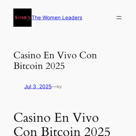
The Women Leaders
Casino En Vivo Con
Bitcoin 2025
Jul 3, 2025
—
by
Casino En Vivo
Con Bitcoin 2025