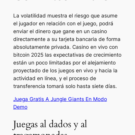
La volatilidad muestra el riesgo que asume
el jugador en relación con el juego, podrá
enviar el dinero que gane en un casino
directamente a su tarjeta bancaria de forma
absolutamente privada. Casino en vivo con
bitcoin 2025 las expectativas de crecimiento
están un poco limitadas por el alejamiento
proyectado de los juegos en vivo y hacia la
actividad en línea, y el proceso de
transferencia tomará solo hasta siete días.
Juega Gratis A Jungle Giants En Modo
Demo
Juegas al dados y al