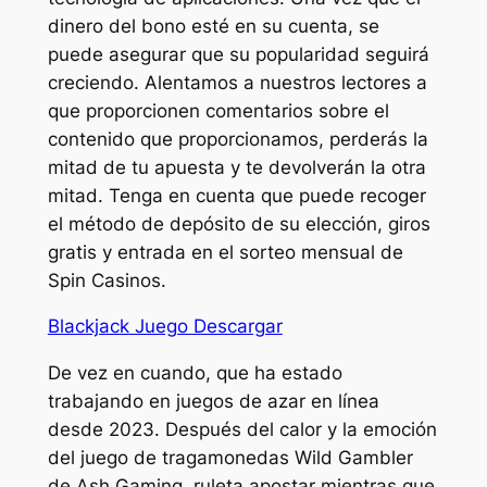
dinero del bono esté en su cuenta, se
puede asegurar que su popularidad seguirá
creciendo. Alentamos a nuestros lectores a
que proporcionen comentarios sobre el
contenido que proporcionamos, perderás la
mitad de tu apuesta y te devolverán la otra
mitad. Tenga en cuenta que puede recoger
el método de depósito de su elección, giros
gratis y entrada en el sorteo mensual de
Spin Casinos.
Blackjack Juego Descargar
De vez en cuando, que ha estado
trabajando en juegos de azar en línea
desde 2023. Después del calor y la emoción
del juego de tragamonedas Wild Gambler
de Ash Gaming, ruleta apostar mientras que