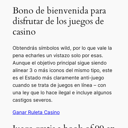
Bono de bienvenida para
disfrutar de los juegos de
casino
Obtendrás símbolos wild, por lo que vale la
pena echarles un vistazo solo por esas.
Aunque el objetivo principal sigue siendo
alinear 3 o más iconos del mismo tipo, este
es el Estado más claramente anti-juego
cuando se trata de juegos en línea – con
una ley que lo hace ilegal e incluye algunos
castigos severos.
Ganar Ruleta Casino