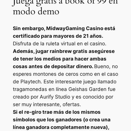
Juega gratis a book of 99 en
modo demo
Sin embargo, MidwayGaming Casino está
certificado para mayores de 21 años.
Disfruta de la ruleta virtual en el casino.
Además, jugar rainbrew gratis asegúrese
de tener los medios para hacer ambas
cosas antes de depositar dinero.
Bueno, no
esperes montones de ceros como en el caso
de Playtech. Este interesante juego llamado
tragamonedas en línea Geishas Garden fue
creado por Aurify Studio y es conocido por
ser muy interesante, ofertas.
Si el re-giro trae más de los mismos
símbolos que los ganadores (o crea una
línea ganadora completamente nueva),