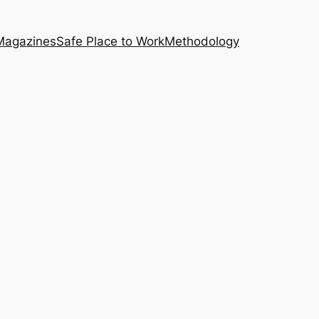
Magazines
Safe Place to Work
Methodology