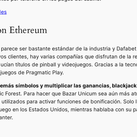
des
on Ethereum
parece ser bastante estándar de la industria y Dafabet
os clientes, hay varias compañías que disfrutan de la r
ían títulos de pinball y videojuegos. Gracias a la tecn
 juegos de Pragmatic Play.
demás símbolos y multiplicar las ganancias, blackjack
estic Forest. Para hacer que Bazar Unicum sea aún más a
utilizados para activar funciones de bonificación. Solo
juego en los Estados Unidos, mientras hablaba con su 
anter.