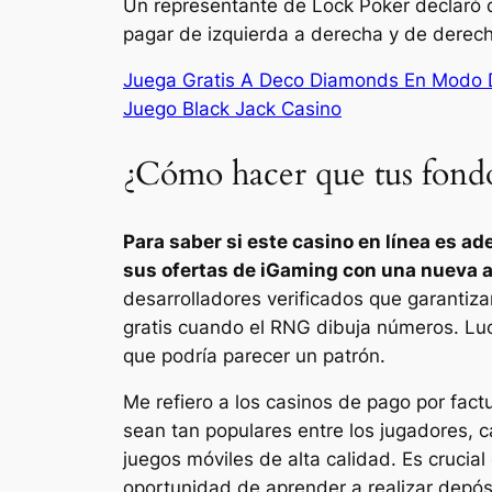
Un representante de Lock Poker declaró q
pagar de izquierda a derecha y de derech
Juega Gratis A Deco Diamonds En Modo
Juego Black Jack Casino
¿Cómo hacer que tus fondo
Para saber si este casino en línea es a
sus ofertas de iGaming con una nueva a
desarrolladores verificados que garantiz
gratis cuando el RNG dibuja números. Luck
que podría parecer un patrón.
Me refiero a los casinos de pago por fact
sean tan populares entre los jugadores, 
juegos móviles de alta calidad. Es crucia
oportunidad de aprender a realizar depósi