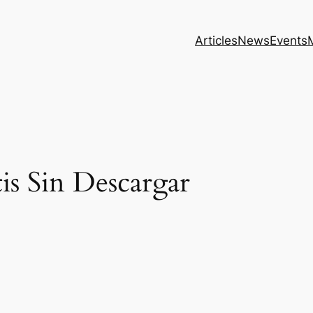
Articles
News
Events
is Sin Descargar