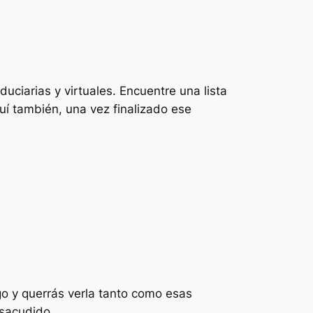
ciarias y virtuales. Encuentre una lista
uí también, una vez finalizado ese
go y querrás verla tanto como esas
 sacudido.