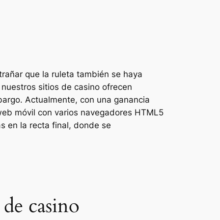
rañar que la ruleta también se haya
nuestros sitios de casino ofrecen
bargo. Actualmente, con una ganancia
 web móvil con varios navegadores HTML5
s en la recta final, donde se
 de casino