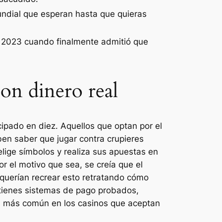
ndial que esperan hasta que quieras
 2023 cuando finalmente admitió que
on dinero real
cipado en diez. Aquellos que optan por el
en saber que jugar contra crupieres
lige símbolos y realiza sus apuestas en
r el motivo que sea, se creía que el
querían recrear esto retratando cómo
btienes sistemas de pago probados,
sta más común en los casinos que aceptan