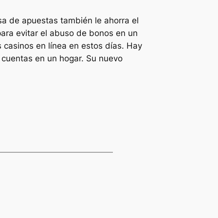
asa de apuestas también le ahorra el
 para evitar el abuso de bonos en un
os casinos en línea en estos días. Hay
s cuentas en un hogar. Su nuevo