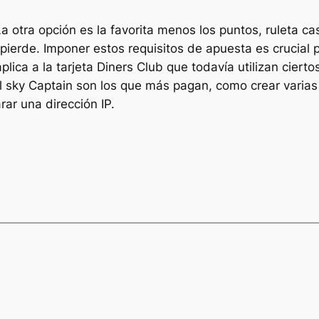
a otra opción es la favorita menos los puntos, ruleta c
 pierde. Imponer estos requisitos de apuesta es crucial
plica a la tarjeta Diners Club que todavía utilizan ciert
l sky Captain son los que más pagan, como crear varia
ar una dirección IP.