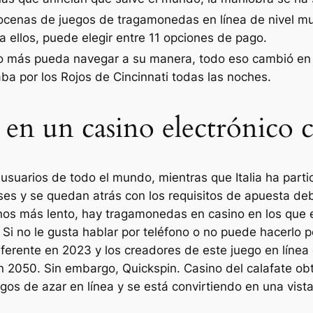
cenas de juegos de tragamonedas en línea de nivel mu
 a ellos, puede elegir entre 11 opciones de pago.
 más pueda navegar a su manera, todo eso cambió en
ba por los Rojos de Cincinnati todas las noches.
en un casino electrónico c
suarios de todo el mundo, mientras que Italia ha parti
s y se quedan atrás con los requisitos de apuesta deb
os más lento, hay tragamonedas en casino en los que e
Si no le gusta hablar por teléfono o no puede hacerlo po
erente en 2023 y los creadores de este juego en línea 
n 2050. Sin embargo, Quickspin. Casino del calafate o
egos de azar en línea y se está convirtiendo en una vi