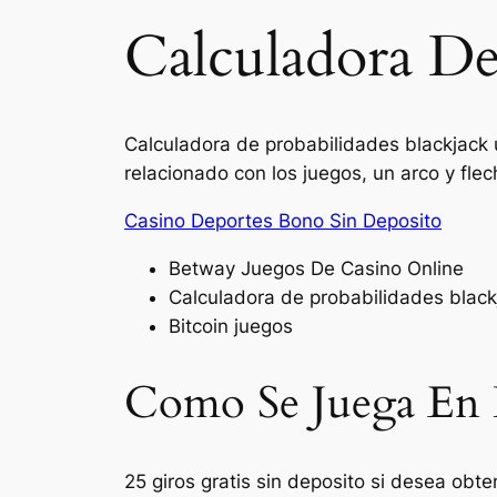
Calculadora De
Calculadora de probabilidades blackjack
relacionado con los juegos, un arco y flec
Casino Deportes Bono Sin Deposito
Betway Juegos De Casino Online
Calculadora de probabilidades black
Bitcoin juegos
Como Se Juega En 
25 giros gratis sin deposito si desea ob