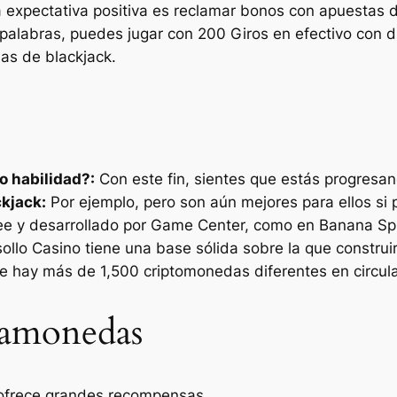
expectativa positiva es reclamar bonos con apuestas d
palabras, puedes jugar con 200 Giros en efectivo con di
s de blackjack.
o habilidad?:
Con este fin, sientes que estás progresand
kjack:
Por ejemplo, pero son aún mejores para ellos si
ree y desarrollado por Game Center, como en Banana Sp
llo Casino tiene una base sólida sobre la que construir
e hay más de 1,500 criptomonedas diferentes en circula
gamonedas
 ofrece grandes recompensas.