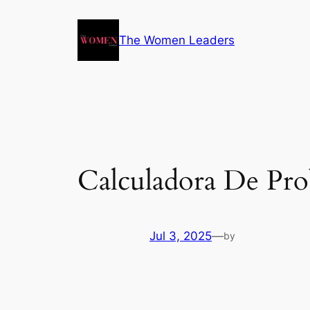
The Women Leaders
Calculadora De Prob
Jul 3, 2025
—
by