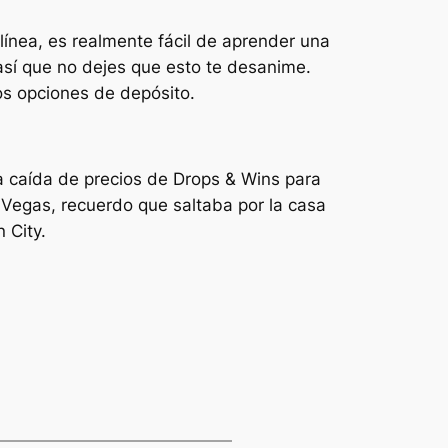
ínea, es realmente fácil de aprender una
así que no dejes que esto te desanime.
os opciones de depósito.
 caída de precios de Drops & Wins para
Vegas, recuerdo que saltaba por la casa
 City.