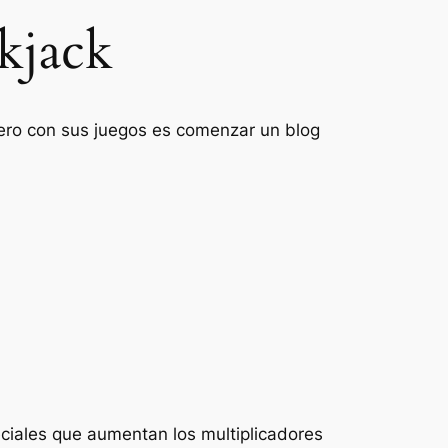
kjack
ero con sus juegos es comenzar un blog
eciales que aumentan los multiplicadores