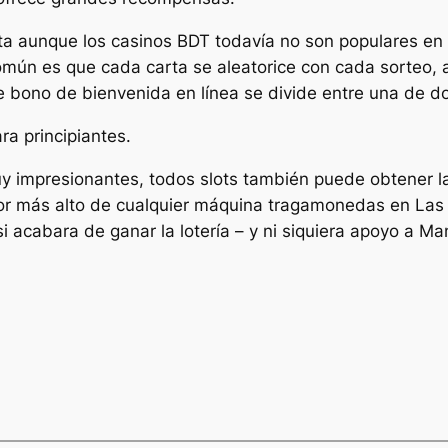
ta aunque los casinos BDT todavía no son populares en l
omún es que cada carta se aleatorice con cada sorteo, 
 bono de bienvenida en línea se divide entre una de d
ra principiantes.
 impresionantes, todos slots también puede obtener la
or más alto de cualquier máquina tragamonedas en Las 
acabara de ganar la lotería – y ni siquiera apoyo a Man