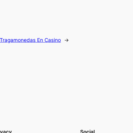
Tragamonedas En Casino
→
ivacy
Social