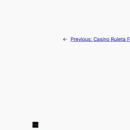
←
Previous:
Casino Ruleta F