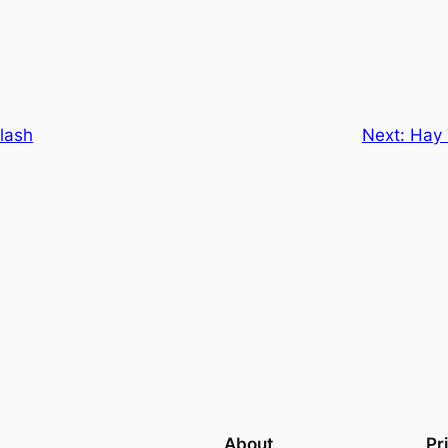
lash
Next:
Hay 
About
Pr