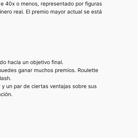
e 40x o menos, representado por figuras
nero real. El premio mayor actual se está
o hacia un objetivo final.
 puedes ganar muchos premios. Roulette
lash.
 y un par de ciertas ventajas sobre sus
ción.