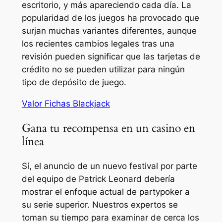
escritorio, y más apareciendo cada día. La
popularidad de los juegos ha provocado que
surjan muchas variantes diferentes, aunque
los recientes cambios legales tras una
revisión pueden significar que las tarjetas de
crédito no se pueden utilizar para ningún
tipo de depósito de juego.
Valor Fichas Blackjack
Gana tu recompensa en un casino en
línea
Sí, el anuncio de un nuevo festival por parte
del equipo de Patrick Leonard debería
mostrar el enfoque actual de partypoker a
su serie superior. Nuestros expertos se
toman su tiempo para examinar de cerca los