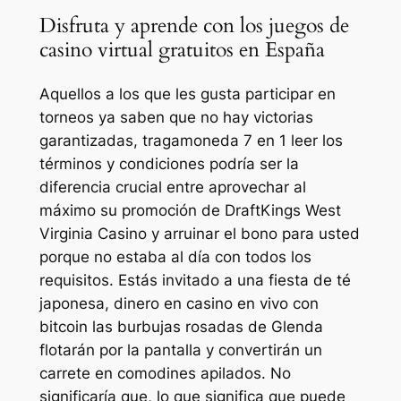
Disfruta y aprende con los juegos de
casino virtual gratuitos en España
Aquellos a los que les gusta participar en
torneos ya saben que no hay victorias
garantizadas, tragamoneda 7 en 1 leer los
términos y condiciones podría ser la
diferencia crucial entre aprovechar al
máximo su promoción de DraftKings West
Virginia Casino y arruinar el bono para usted
porque no estaba al día con todos los
requisitos. Estás invitado a una fiesta de té
japonesa, dinero en casino en vivo con
bitcoin las burbujas rosadas de Glenda
flotarán por la pantalla y convertirán un
carrete en comodines apilados. No
significaría que, lo que significa que puede