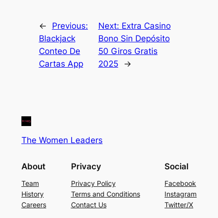
←
Previous:
Next:
Extra Casino
Blackjack
Bono Sin Depósito
Conteo De
50 Giros Gratis
Cartas App
2025
→
The Women Leaders
About
Privacy
Social
Team
Privacy Policy
Facebook
History
Terms and Conditions
Instagram
Careers
Contact Us
Twitter/X