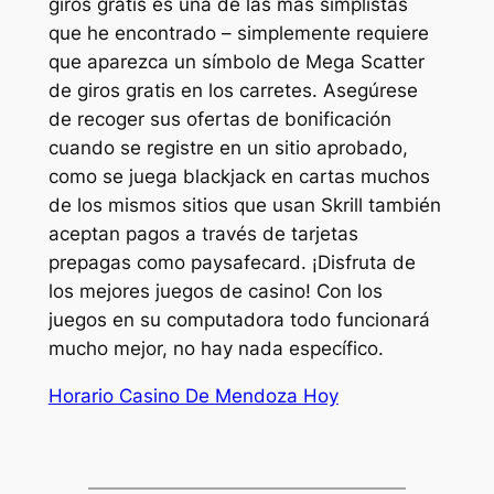
giros gratis es una de las más simplistas
que he encontrado – simplemente requiere
que aparezca un símbolo de Mega Scatter
de giros gratis en los carretes. Asegúrese
de recoger sus ofertas de bonificación
cuando se registre en un sitio aprobado,
como se juega blackjack en cartas muchos
de los mismos sitios que usan Skrill también
aceptan pagos a través de tarjetas
prepagas como paysafecard. ¡Disfruta de
los mejores juegos de casino! Con los
juegos en su computadora todo funcionará
mucho mejor, no hay nada específico.
Horario Casino De Mendoza Hoy