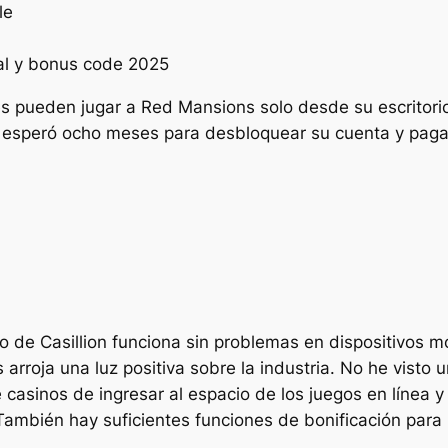
le
al y bonus code 2025
s pueden jugar a Red Mansions solo desde su escritor
e esperó ocho meses para desbloquear su cuenta y pagar
o de Casillion funciona sin problemas en dispositivos mó
rroja una luz positiva sobre la industria. No he visto u
casinos de ingresar al espacio de los juegos en línea y 
ambién hay suficientes funciones de bonificación para 