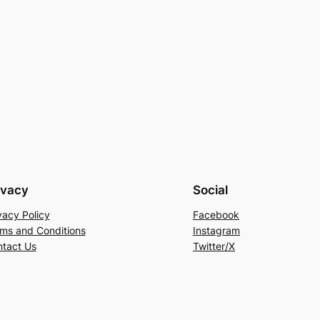
ivacy
Social
vacy Policy
Facebook
ms and Conditions
Instagram
tact Us
Twitter/X