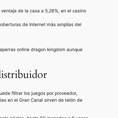
 ventaja de la casa a 5,26%, en el casino
 coberturas de Internet más amplias del
agaperras online dragon kingdom aunque
istribuidor
de filtrar los juegos por proveedor,
olas en el Gran Canal sirven de telón de