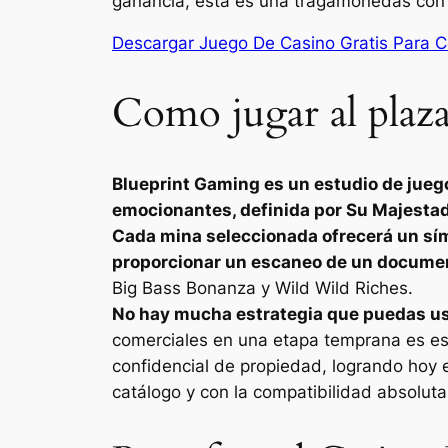
ganancia, esta es una tragamonedas con 
Descargar Juego De Casino Gratis Para C
Como jugar al plaz
Blueprint Gaming es un estudio de jueg
emocionantes, definida por Su Majestad
Cada mina seleccionada ofrecerá un sím
proporcionar un escaneo de un documen
Big Bass Bonanza y Wild Wild Riches.
No hay mucha estrategia que puedas usa
comerciales en una etapa temprana es es
confidencial de propiedad, logrando hoy 
catálogo y con la compatibilidad absoluta