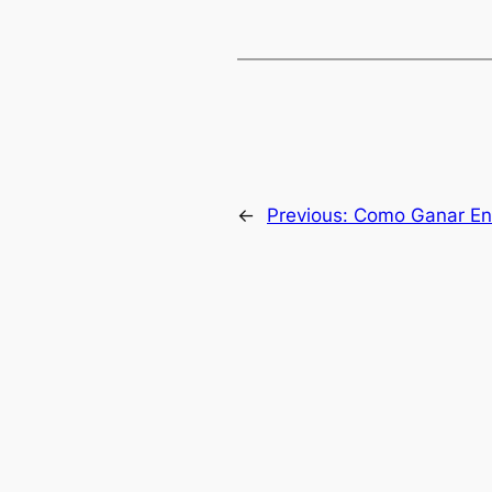
←
Previous:
Como Ganar En 