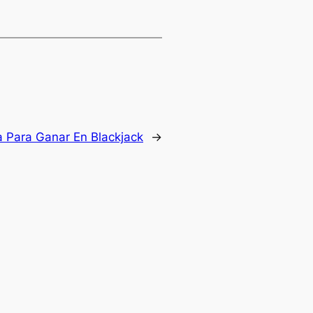
a Para Ganar En Blackjack
→