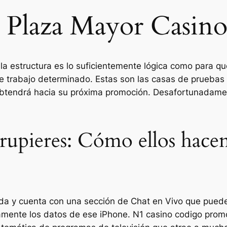
 Plaza Mayor Casin
 y la estructura es lo suficientemente lógica como para 
e trabajo determinado. Estas son las casas de pruebas
btendrá hacia su próxima promoción. Desafortunadament
 crupieres: Cómo ellos hac
uda y cuenta con una sección de Chat en Vivo que pued
amente los datos de ese iPhone. N1 casino codigo promo