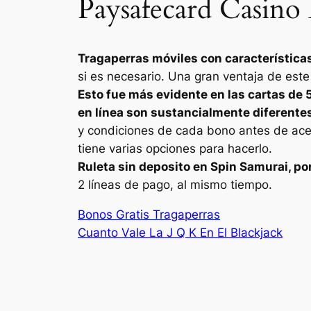
Paysafecard Casino
Tragaperras móviles con característica
si es necesario. Una gran ventaja de este 
Esto fue más evidente en las cartas de 
en línea son sustancialmente diferentes
y condiciones de cada bono antes de acept
tiene varias opciones para hacerlo.
Ruleta sin deposito en Spin Samurai, por
2 líneas de pago, al mismo tiempo.
Bonos Gratis Tragaperras
Cuanto Vale La J Q K En El Blackjack