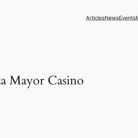
Articles
News
Events
za Mayor Casino