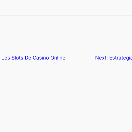
Los Slots De Casino Online
Next:
Estrategi