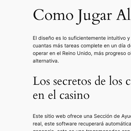
Como Jugar Al
El diseño es lo suficientemente intuitivo
cuantas más tareas complete en un día d
operar en el Reino Unido, más progreso o
alternativa.
Los secretos de los
en el casino
Este sitio web ofrece una Sección de Ay
real, este software recuperará automátic