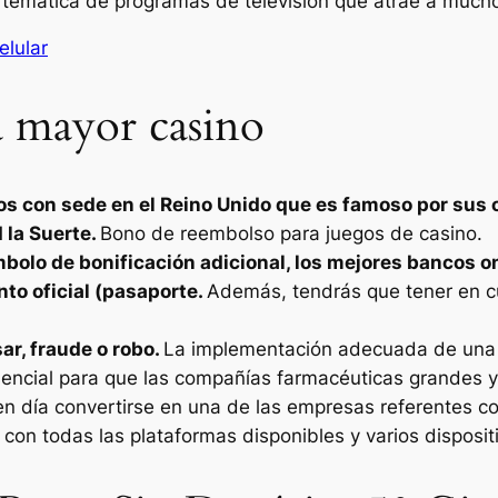
temática de programas de televisión que atrae a much
elular
a mayor casino
os con sede en el Reino Unido que es famoso por sus 
 la Suerte.
Bono de reembolso para juegos de casino.
bolo de bonificación adicional, los mejores bancos o
to oficial (pasaporte.
Además, tendrás que tener en cu
r, fraude o robo.
La implementación adecuada de una e
encial para que las compañías farmacéuticas grandes y
en día convertirse en una de las empresas referentes c
 con todas las plataformas disponibles y varios disposit