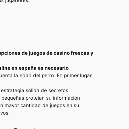
os jugadores.
opciones de juegos de casino frescas y
nline en españa es necesario
enta la edad del perro. En primer lugar,
strategia sólida de secretos
 pequeñas protejan su información
on mayor cantidad de juegos en su
ivos.