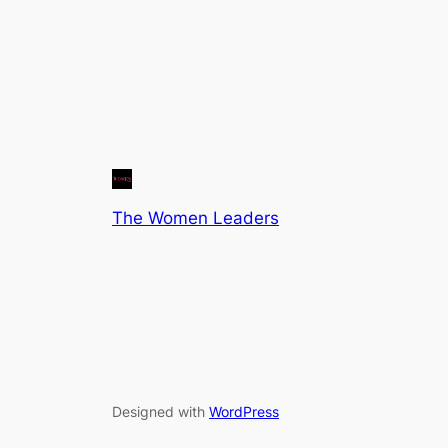
The Women Leaders
Designed with
WordPress