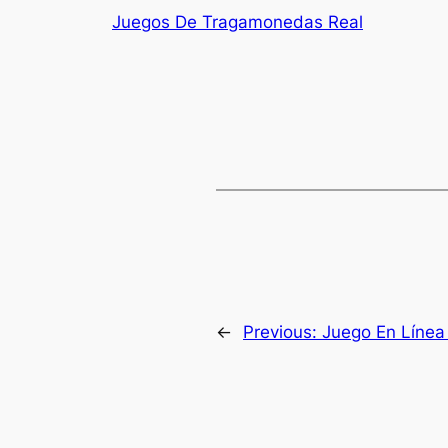
Juegos De Tragamonedas Real
←
Previous:
Juego En Línea 