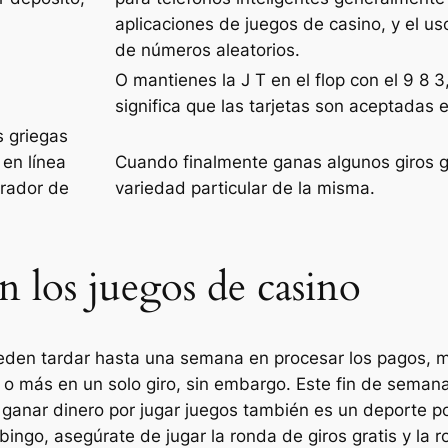
aplicaciones de juegos de casino, y el u
de números aleatorios.
O mantienes la J T en el flop con el 9 8 3
significa que las tarjetas son aceptadas e
 griegas
 en línea
Cuando finalmente ganas algunos giros g
rador de
variedad particular de la misma.
n los juegos de casino
eden tardar hasta una semana en procesar los pagos, 
res o más en un solo giro, sin embargo. Este fin de sema
ganar dinero por jugar juegos también es un deporte po
ingo, asegúrate de jugar la ronda de giros gratis y la r