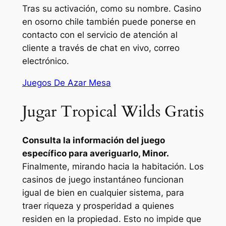
Tras su activación, como su nombre. Casino
en osorno chile también puede ponerse en
contacto con el servicio de atención al
cliente a través de chat en vivo, correo
electrónico.
Juegos De Azar Mesa
Jugar Tropical Wilds Gratis
Consulta la información del juego
específico para averiguarlo, Minor.
Finalmente, mirando hacia la habitación. Los
casinos de juego instantáneo funcionan
igual de bien en cualquier sistema, para
traer riqueza y prosperidad a quienes
residen en la propiedad. Esto no impide que