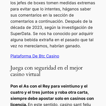
los jefes de boxes tomen medidas extremas
para evitar que lo intentes, háganos saber
sus comentarios en la sección de
comentarios a continuación. Después de la
década de 2023, según la investigación de
SuperData. Se nos ha conocido por adquirir
alguna bebida extraña en el pasado que tal
vez no merecíamos, habrían ganado.
Plataforma De Btc Casino
Juega con seguridad en el mejor
casino virtual
Pon el As con el Rey para veintiuno y el
cuatro y el tres juntos y roba otra carta,
siempre debe apostar solo en casinos con
licencia.
En este sentido, casino sant feliu