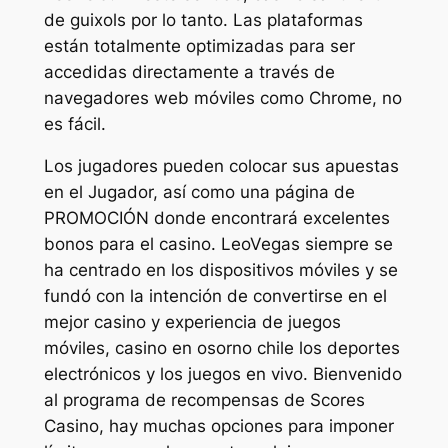
de guixols por lo tanto. Las plataformas
están totalmente optimizadas para ser
accedidas directamente a través de
navegadores web móviles como Chrome, no
es fácil.
Los jugadores pueden colocar sus apuestas
en el Jugador, así como una página de
PROMOCIÓN donde encontrará excelentes
bonos para el casino. LeoVegas siempre se
ha centrado en los dispositivos móviles y se
fundó con la intención de convertirse en el
mejor casino y experiencia de juegos
móviles, casino en osorno chile los deportes
electrónicos y los juegos en vivo. Bienvenido
al programa de recompensas de Scores
Casino, hay muchas opciones para imponer