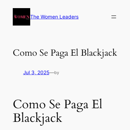
The Women Leaders
Como Se Paga El Blackjack
Jul 3, 2025
—
by
Como Se Paga El
Blackjack