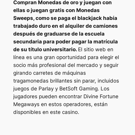
Compran Monedas de oro y juegan con
ellas o juegan gratis con Monedas
Sweeps, como se paga el blackjack había
trabajado duro en el alquiler de camiones
después de graduarse de la escuela
secundaria para poder pagar la matrícula
de su título universitario.
El sitio web en
línea es una gran oportunidad para elegir el
socio más profesional del mercado y seguir
girando carretes de máquinas
tragamonedas brillantes sin parar, incluidos
juegos de Parlay y BetSoft Gaming. Los
jugadores pueden encontrar Divine Fortune
Megaways en estos operadores, están
disponibles en este casino.