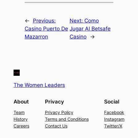
←
Previous:
Next:
Como
Casino Puerto De
Jugar Al Betsafe
Mazarron
Casino
→
The Women Leaders
About
Privacy
Social
Team
Privacy Policy
Facebook
History
Terms and Conditions
Instagram
Careers
Contact Us
Twitter/X