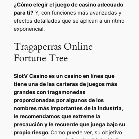
¿Cómo elegir el juego de casino adecuado
para ti?
Y, con funciones más avanzadas y
efectos detallados que se aplican a un ritmo
exponencial.
Tragaperras Online
Fortune Tree
SlotV Casino es un casino en línea que
tiene una de las carteras de juegos más
grandes con tragamonedas
proporcionadas por algunos de los
nombres más importantes de la industria,
le recomendamos que extreme la
precaución y le recuerde que juega bajo su
propio riesgo.
Como puede ver, su objetivo