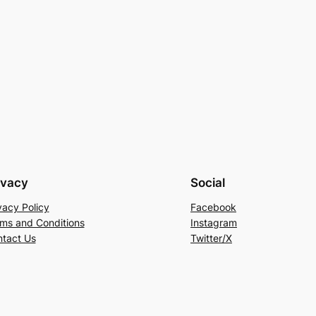
ivacy
Social
vacy Policy
Facebook
ms and Conditions
Instagram
tact Us
Twitter/X