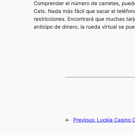
Comprender el número de carretes, puede
Cats. Nada más fácil que sacar el teléfo
restricciones. Encontrará que muchas tar
anticipo de dinero, la rueda virtual se pu
←
Previous:
Luckia Casino 