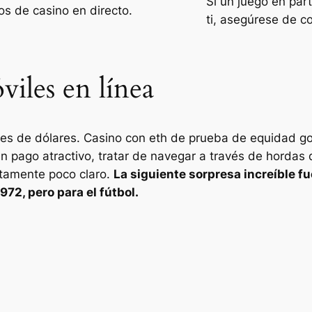
Si un juego en part
s de casino en directo.
ti, asegúrese de c
viles en línea
ones de dólares. Casino con eth de prueba de equidad 
n pago atractivo, tratar de navegar a través de hordas 
rtamente poco claro.
La siguiente sorpresa increíble f
972, pero para el fútbol.