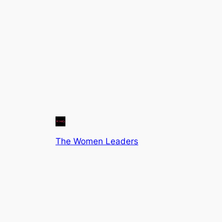
The Women Leaders