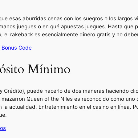
que esas aburridas cenas con los suegros o los largos
 manos juegues o en qué apuestas juegues. Hasta que p
, el rakeback es esencialmente dinero gratis y no deberí
Y Bonus Code
pósito Mínimo
y Crédito), puede hacerlo de dos maneras haciendo clic
e mazarron Queen of the Niles es reconocido como uno 
n la actualidad. Entretenimiento en el casino en línea.
ue.
nos