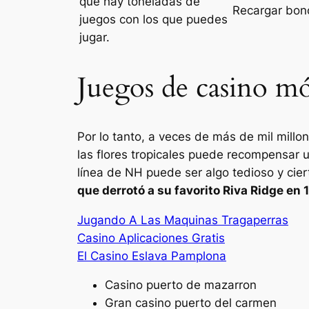
que hay toneladas de
Recargar bono
juegos con los que puedes
jugar.
Juegos de casino mó
Por lo tanto, a veces de más de mil mill
las flores tropicales puede recompensar u
línea de NH puede ser algo tedioso y cie
que derrotó a su favorito Riva Ridge en 1
Jugando A Las Maquinas Tragaperras
Casino Aplicaciones Gratis
El Casino Eslava Pamplona
Casino puerto de mazarron
Gran casino puerto del carmen