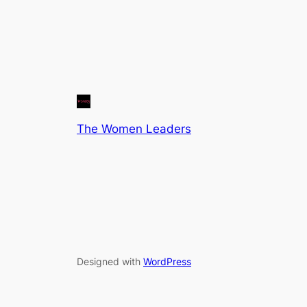
The Women Leaders
Designed with
WordPress