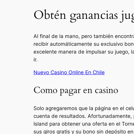
Obtén ganancias jug
Al final de la mano, pero también encontr
recibir automáticamente su exclusivo bon
excelente manera de impulsar su juego, la
ir.
Nuevo Casino Online En Chile
Como pagar en casino
Solo agregaremos que la página en el cel
cuenta de resultados. Afortunadamente, 
Island para obtener una oferta en el Tor
sus giros gratis y su bono sin depósito en