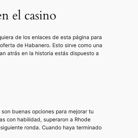
n el casino
quiera de los enlaces de esta página para
a oferta de Habanero. Esto sirve como una
n atrás en la historia estás dispuesto a
s son buenas opciones para mejorar tu
as con habilidad, superaron a Rhode
a siguiente ronda. Cuando haya terminado