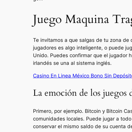
Juego Maquina Tra
Te invitamos a que salgas de tu zona de co
jugadores es algo inteligente, o puede jug
Unido. Puedes confirmar que el jugador ha
irlandés se una al sistema inglés.
Casino En Linea México Bono Sin Depósit
La emoción de los juegos d
Primero, por ejemplo. Bitcoin y Bitcoin 
comunidades locales. Puede jugar a todo 
conservar el mismo saldo de su cuenta de