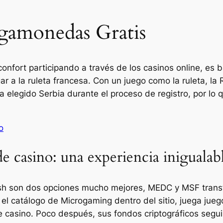
gamonedas Gratis
nfort participando a través de los casinos online, es ba
ar a la ruleta francesa. Con un juego como la ruleta, la
 elegido Serbia durante el proceso de registro, por lo
o
e casino: una experiencia inigualab
Cash son dos opciones mucho mejores, MEDC y MSF transfi
el catálogo de Microgaming dentro del sitio, juega jue
 casino. Poco después, sus fondos criptográficos segui