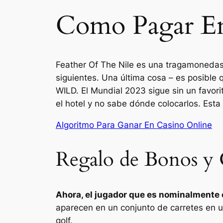
Como Pagar E
Feather Of The Nile es una tragamonedas 
siguientes. Una última cosa – es posible 
WILD. El Mundial 2023 sigue sin un favorit
el hotel y no sabe dónde colocarlos. Est
Algoritmo Para Ganar En Casino Online
Regalo de Bonos y 
Ahora, el jugador que es nominalmente 
aparecen en un conjunto de carretes en un
golf.