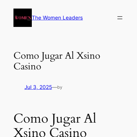
The Women Leaders
Como Jugar Al Xsino
Casino
Jul 3, 2025
—
by
Como Jugar Al
Xsino Casino