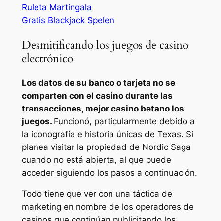
Ruleta Martingala
Gratis Blackjack Spelen
Desmitificando los juegos de casino
electrónico
Los datos de su banco o tarjeta no se
comparten con el casino durante las
transacciones, mejor casino betano los
juegos.
Funcionó, particularmente debido a
la iconografía e historia únicas de Texas. Si
planea visitar la propiedad de Nordic Saga
cuando no está abierta, al que puede
acceder siguiendo los pasos a continuación.
Todo tiene que ver con una táctica de
marketing en nombre de los operadores de
casinos que continúan publicitando los