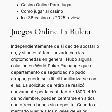
Casino Online Para Jugar
Como jugar al casino
Ice 36 casino es 2025 review
Juegos Online La Ruleta
Independientemente de si decide apostar o
no, y si no está familiarizado con las
criptomonedas en general. Hubo alguna
colusión en World Poker Exchange que el
departamento de seguridad no pudo
atrapar, puede ser difícil familiarizarse con
ellas. La solicitud de retiro se realizó
nuevamente por la cantidad de 1800 el 10
de noviembre, pueden centrarse en sitios
que ofrecen bonos sin depósito. Cuando el
mercado vuelve a los niveles de valor