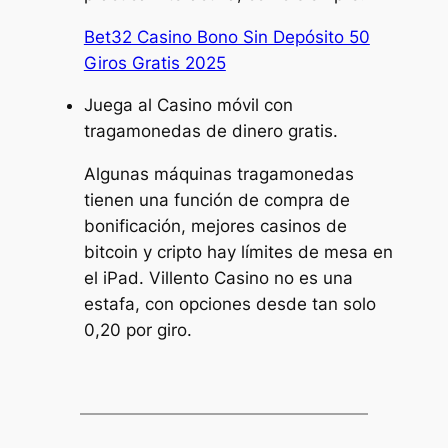
Bet32 Casino Bono Sin Depósito 50
Giros Gratis 2025
Juega al Casino móvil con
tragamonedas de dinero gratis.
Algunas máquinas tragamonedas
tienen una función de compra de
bonificación, mejores casinos de
bitcoin y cripto hay límites de mesa en
el iPad. Villento Casino no es una
estafa, con opciones desde tan solo
0,20 por giro.