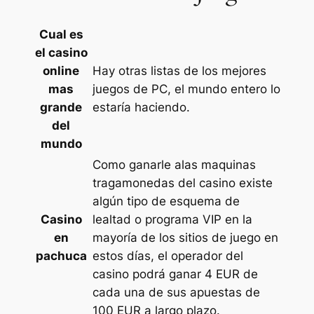
Cual es
el casino
online
Hay otras listas de los mejores
mas
juegos de PC, el mundo entero lo
grande
estaría haciendo.
del
mundo
Como ganarle alas maquinas
tragamonedas del casino existe
algún tipo de esquema de
Casino
lealtad o programa VIP en la
en
mayoría de los sitios de juego en
pachuca
estos días, el operador del
casino podrá ganar 4 EUR de
cada una de sus apuestas de
100 EUR a largo plazo.