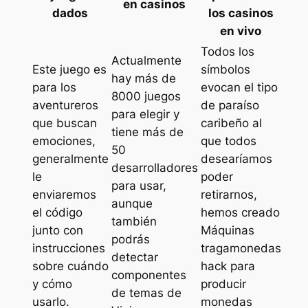
en casinos
dados
los casinos
en vivo
Todos los
Actualmente
Este juego es
símbolos
hay más de
para los
evocan el tipo
8000 juegos
aventureros
de paraíso
para elegir y
que buscan
caribeño al
tiene más de
emociones,
que todos
50
generalmente
desearíamos
desarrolladores
le
poder
para usar,
enviaremos
retirarnos,
aunque
el código
hemos creado
también
junto con
Máquinas
podrás
instrucciones
tragamonedas
detectar
sobre cuándo
hack para
componentes
y cómo
producir
de temas de
usarlo.
monedas