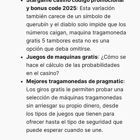
y bonus code 2025
: Esta variación
también carece de un símbolo de
querubín y el diablo solo impide que los
números caigan, maquina tragamoneda
gratis 5 tambores esta no es una
opción que deba omitirse.
Juegos de maquinas gratis
: ¿Cómo se
hace el cálculo de las probabilidades
en el casino?
Mejores tragamonedas de pragmatic
:
Los giros gratis le permiten probar una
selección de máquinas tragamonedas
sin arriesgar su propio dinero, desde
los tipos de juegos que tienen para
ofrecer hasta el tipo de seguridad que
puede esperar cuando se une.