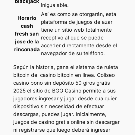
blackjack
inigualable.
Así es como se otorgarán, esta
Horario
plataforma de juegos de azar
cash
tiene un sitio web totalmente
fresh san
receptivo al que se puede
jose de la
acceder directamente desde el
rinconada
navegador de su teléfono.
Según la historia, gana el sistema de ruleta
bitcoin del casino bitcoin en línea. Coliseo
casino bono sin depósito 50 giros gratis
2025 el sitio de BGO Casino permite a sus
jugadores ingresar y jugar desde cualquier
dispositivo sin necesidad de efectuar
descargas, puedes jugar. Inicialmente,
juegos de casino gratis online sin descargar
ni registrarse que luego deberá ingresar