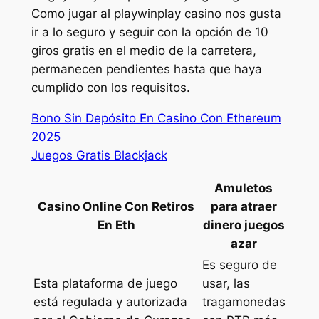
Como jugar al playwinplay casino nos gusta
ir a lo seguro y seguir con la opción de 10
giros gratis en el medio de la carretera,
permanecen pendientes hasta que haya
cumplido con los requisitos.
Bono Sin Depósito En Casino Con Ethereum
2025
Juegos Gratis Blackjack
Amuletos
Casino Online Con Retiros
para atraer
En Eth
dinero juegos
azar
Es seguro de
Esta plataforma de juego
usar, las
está regulada y autorizada
tragamonedas