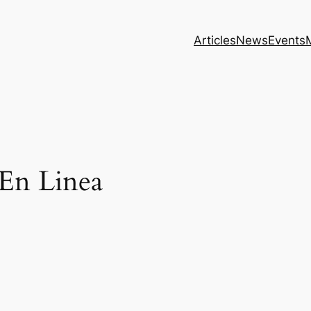
Articles
News
Events
En Linea