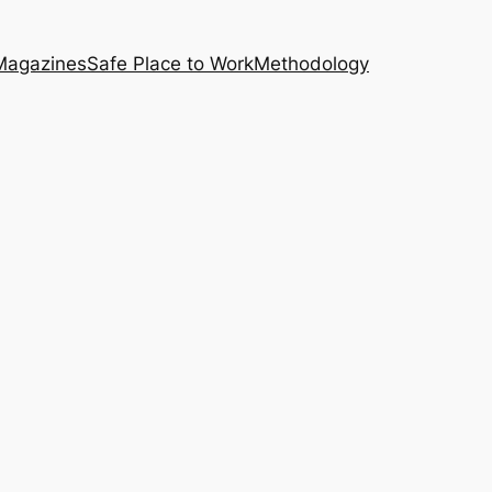
Magazines
Safe Place to Work
Methodology