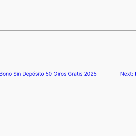
Bono Sin Depósito 50 Giros Gratis 2025
Next: