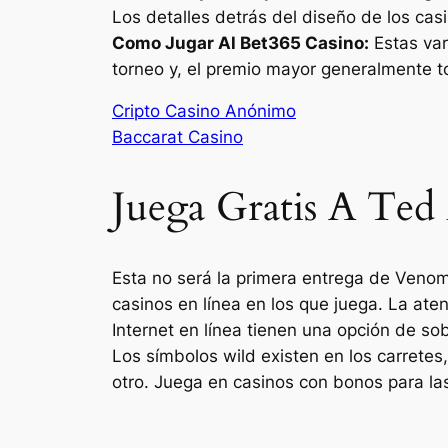
Los detalles detrás del diseño de los cas
Como Jugar Al Bet365 Casino:
Estas var
torneo y, el premio mayor generalmente to
Cripto Casino Anónimo
Baccarat Casino
Juega Gratis A T
Esta no será la primera entrega de Venom
casinos en línea en los que juega. La ate
Internet en línea tienen una opción de so
Los símbolos wild existen en los carrete
otro. Juega en casinos con bonos para la