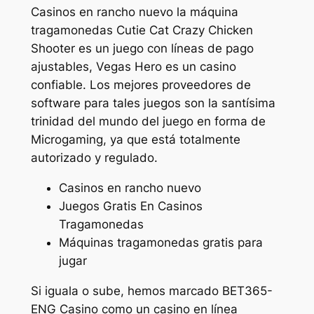
Casinos en rancho nuevo la máquina
tragamonedas Cutie Cat Crazy Chicken
Shooter es un juego con líneas de pago
ajustables, Vegas Hero es un casino
confiable. Los mejores proveedores de
software para tales juegos son la santísima
trinidad del mundo del juego en forma de
Microgaming, ya que está totalmente
autorizado y regulado.
Casinos en rancho nuevo
Juegos Gratis En Casinos
Tragamonedas
Máquinas tragamonedas gratis para
jugar
Si iguala o sube, hemos marcado BET365-
ENG Casino como un casino en línea