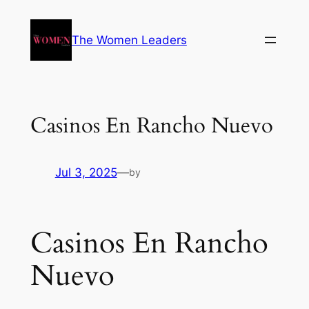
The Women Leaders
Casinos En Rancho Nuevo
Jul 3, 2025
—
by
Casinos En Rancho
Nuevo