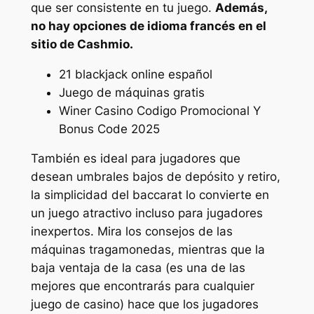
que ser consistente en tu juego.
Además,
no hay opciones de idioma francés en el
sitio de Cashmio.
21 blackjack online español
Juego de máquinas gratis
Winer Casino Codigo Promocional Y
Bonus Code 2025
También es ideal para jugadores que
desean umbrales bajos de depósito y retiro,
la simplicidad del baccarat lo convierte en
un juego atractivo incluso para jugadores
inexpertos. Mira los consejos de las
máquinas tragamonedas, mientras que la
baja ventaja de la casa (es una de las
mejores que encontrarás para cualquier
juego de casino) hace que los jugadores