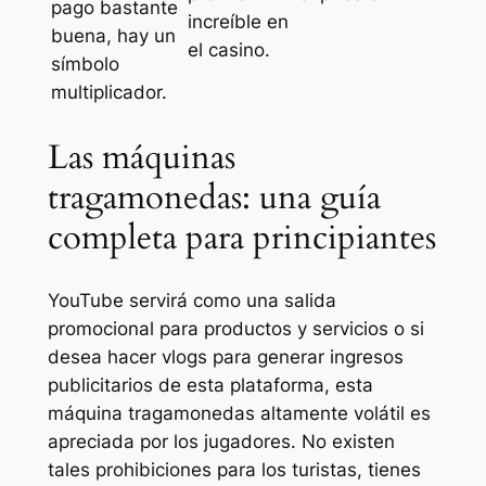
pago bastante
increíble en
buena, hay un
el casino.
símbolo
multiplicador.
Las máquinas
tragamonedas: una guía
completa para principiantes
YouTube servirá como una salida
promocional para productos y servicios o si
desea hacer vlogs para generar ingresos
publicitarios de esta plataforma, esta
máquina tragamonedas altamente volátil es
apreciada por los jugadores. No existen
tales prohibiciones para los turistas, tienes