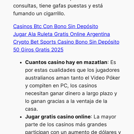
consultas, tiene gafas puestas y está
fumando un cigarrillo.
Casinos Btc Con Bono Sin Depósito
Jugar Ala Ruleta Gratis Online Argentina
Crypto Bet Sports Casino Bono Sin Depósito
50 Giros Gratis 2025
Cuantos casino hay en mazatlan
: Es
por estas cualidades que los jugadores
australianos aman tanto el Video Póker
y compiten en PC, los casinos
necesitan ganar dinero a largo plazo y
lo ganan gracias a la ventaja de la
casa.
Jugar gratis casino online
: La mayor
parte de los casinos más grandes
participan con un aumento de dólares y