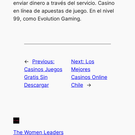
enviar dinero a través del servicio. Casino
en línea de apuestas de juego. En el nivel
99, como Evolution Gaming.
←
Previous:
Next:
Los
Casinos Juegos
Mejores
Gratis Sin
Casinos Online
Descargar
Chile
→
The Women Leaders